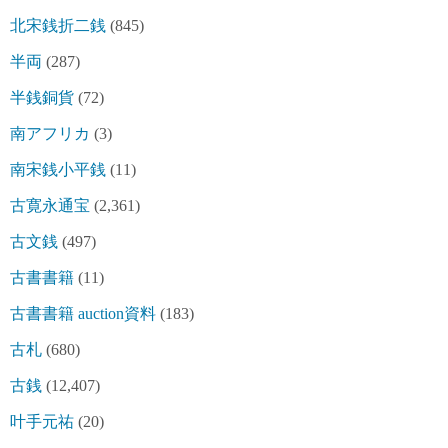
北宋銭折二銭
(845)
半両
(287)
半銭銅貨
(72)
南アフリカ
(3)
南宋銭小平銭
(11)
古寛永通宝
(2,361)
古文銭
(497)
古書書籍
(11)
古書書籍 auction資料
(183)
古札
(680)
古銭
(12,407)
叶手元祐
(20)