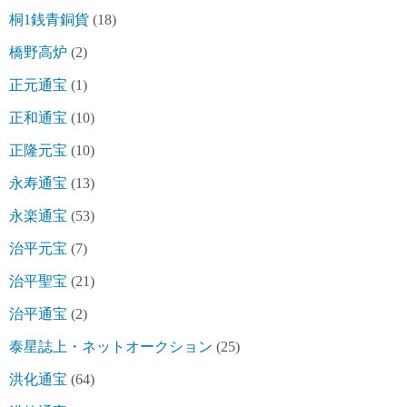
桐1銭青銅貨
(18)
橋野高炉
(2)
正元通宝
(1)
正和通宝
(10)
正隆元宝
(10)
永寿通宝
(13)
永楽通宝
(53)
治平元宝
(7)
治平聖宝
(21)
治平通宝
(2)
泰星誌上・ネットオークション
(25)
洪化通宝
(64)