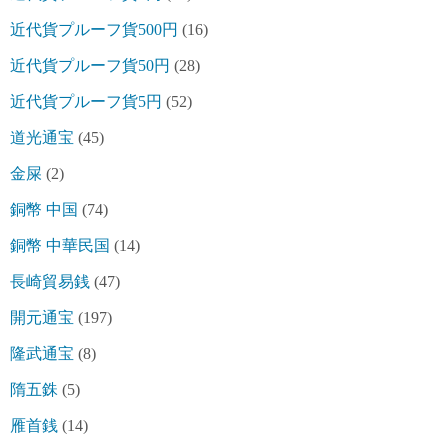
近代貨プルーフ貨500円
(16)
近代貨プルーフ貨50円
(28)
近代貨プルーフ貨5円
(52)
道光通宝
(45)
金屎
(2)
銅幣 中国
(74)
銅幣 中華民国
(14)
長崎貿易銭
(47)
開元通宝
(197)
隆武通宝
(8)
隋五銖
(5)
雁首銭
(14)