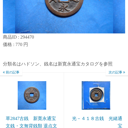
商品ID : 294470
価格 : 770 円
分類名はハドソン、銭名は新寛永通宝カタログを参照
前の記事
次の記事
草2847古銭 新寛永通宝
光－４１８古銭 光緒通
文銭・文無背銭類 退点文
宝