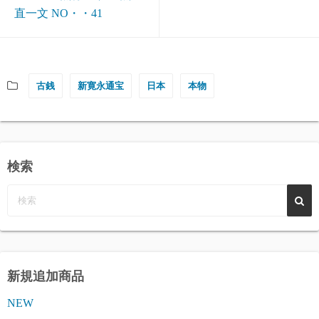
直一文 NO・・41
古銭
新寛永通宝
日本
本物
検索
新規追加商品
NEW