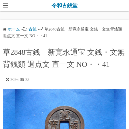
コ
令和古銭堂
ン
テ
ン
ホーム
»
古銭
»
草2848古銭 新寛永通宝 文銭・文無背銭類
ツ
退点文 直一文 NO・・41
へ
ス
草2848古銭 新寛永通宝 文銭・文無
キ
背銭類 退点文 直一文 NO・・41
ッ
プ
2026-06-23