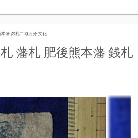
熊本藩 銭札二匁五分 文化
札 藩札 肥後熊本藩 銭札