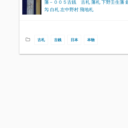
藩－００５古銭 古札 藩札 下野壬生藩 
匁 白札 左中野村 飛地札
古札
古銭
日本
本物