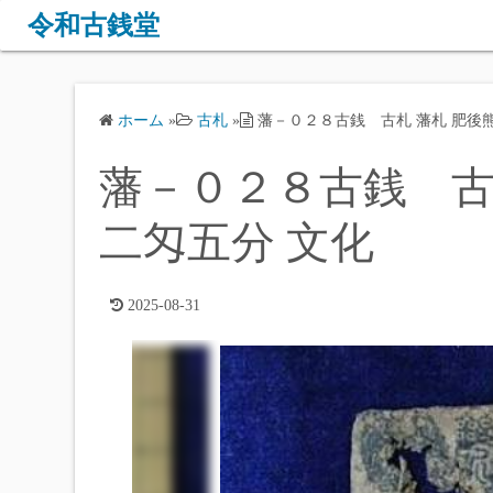
コ
令和古銭堂
ン
テ
ン
ホーム
»
古札
»
藩－０２８古銭 古札 藩札 肥後
ツ
へ
藩－０２８古銭 古
ス
キ
二匁五分 文化
ッ
プ
2025-08-31