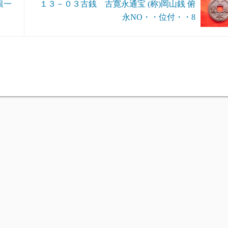
銀一
１３－０３古銭 古寛永通宝 (称)岡山銭 俯
永NO・・位付・・8