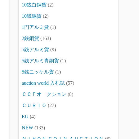
10銭白銅貨
(2)
10銭錫貨
(2)
1円アルミ貨
(1)
2銭銅貨
(163)
5銭アルミ貨
(9)
5銭アルミ青銅貨
(1)
5銭ニッケル貨
(1)
auction world 入札誌
(57)
ＣＣＦオークション
(8)
ＣＵＲＩＯ
(27)
EU
(4)
NEW
(133)
ＮＩＨＯＮ ＣＯＩＮ ＡＵＣＴＩＯＮ
(6)