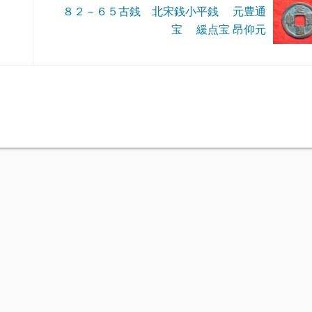
８２－６５古銭 北宋銭小平銭 元豊通
宝 緩点宝 昂仰元