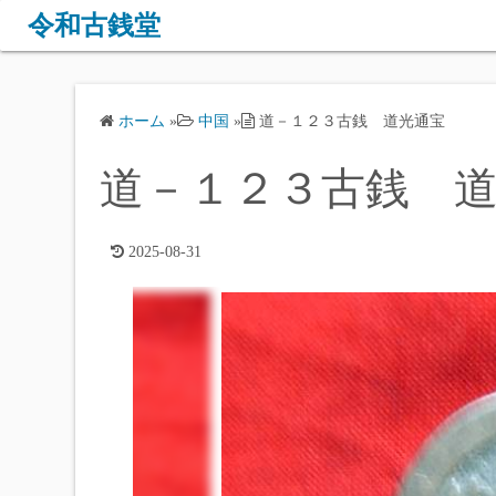
コ
令和古銭堂
ン
テ
ン
ホーム
»
中国
»
道－１２３古銭 道光通宝
ツ
へ
道－１２３古銭 
ス
キ
ッ
2025-08-31
プ