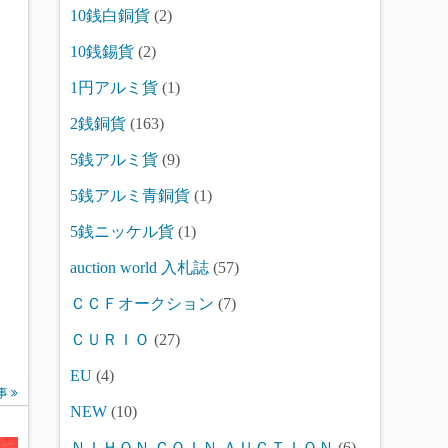
10銭白銅貨
(2)
10銭錫貨
(2)
1円アルミ貨
(1)
2銭銅貨
(163)
5銭アルミ貨
(9)
5銭アルミ青銅貨
(1)
5銭ニッケル貨
(1)
auction world 入札誌
(57)
ＣＣＦオークション
(7)
ＣＵＲＩＯ
(27)
EU
(4)
事
NEW
(10)
ＮＩＨＯＮ ＣＯＩＮ ＡＵＣＴＩＯＮ
(6)