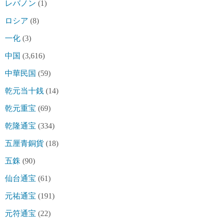
レバノン
(1)
ロシア
(8)
一化
(3)
中国
(3,616)
中華民国
(59)
乾元当十銭
(14)
乾元重宝
(69)
乾隆通宝
(334)
五厘青銅貨
(18)
五銖
(90)
仙台通宝
(61)
元祐通宝
(191)
元符通宝
(22)