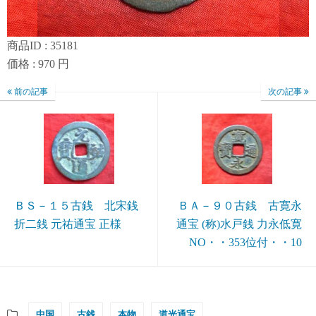
商品ID : 35181
価格 : 970 円
前の記事
次の記事
ＢＳ－１５古銭 北宋銭
ＢＡ－９０古銭 古寛永
折二銭 元祐通宝 正様
通宝 (称)水戸銭 力永低寛
NO・・353位付・・10
中国
古銭
本物
道光通宝