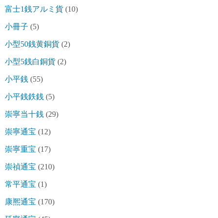
富士1銭アルミ貨
(10)
小冊子
(5)
小型50銭黄銅貨
(2)
小型5銭白銅貨
(2)
小平銭
(55)
小平銭鉄銭
(5)
崇寧当十銭
(29)
崇寧通宝
(12)
崇寧重宝
(17)
崇禎通宝
(210)
常平通宝
(1)
康熈通宝
(170)