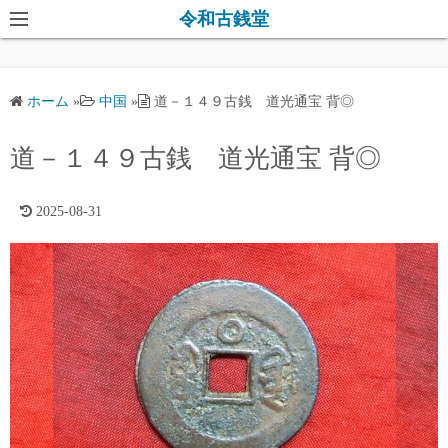
コ
令和古銭堂
ン
テ
ン
ホーム
»
中国
»
道－１４９古銭 道光通宝 背◎
ツ
へ
道－１４９古銭 道光通宝 背◎
ス
キ
2025-08-31
ッ
プ