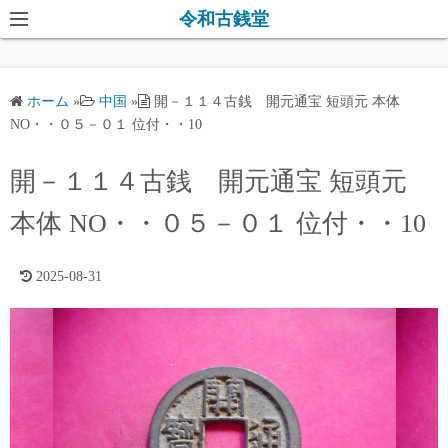
コ
令和古銭堂
ン
テ
ン
ホーム
»
中国
»
開－１１４古銭 開元通宝 短頭元 本体
ツ
NO・・０５－０１ 位付・・10
へ
ス
開－１１４古銭 開元通宝 短頭元
キ
本体 NO・・０５－０１ 位付・・10
ッ
プ
2025-08-31