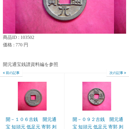
商品ID : 103502
価格 : 770 円
開元通宝銭譜資料編を参照
前の記事
次の記事
開－１０６古銭 開元通
開－０９２古銭 開元通
宝 短頭元 低足元 寄郭 刔
宝 短頭元 低足元 寄郭 刔