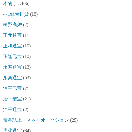
本物
(12,406)
桐1銭青銅貨
(18)
橋野高炉
(2)
正元通宝
(1)
正和通宝
(10)
正隆元宝
(10)
永寿通宝
(13)
永楽通宝
(53)
治平元宝
(7)
治平聖宝
(21)
治平通宝
(2)
泰星誌上・ネットオークション
(25)
洪化通宝
(64)