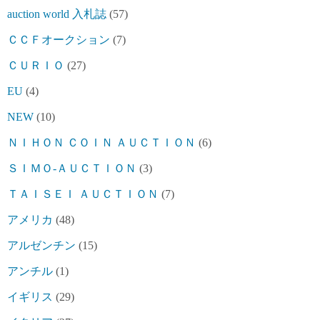
auction world 入札誌
(57)
ＣＣＦオークション
(7)
ＣＵＲＩＯ
(27)
EU
(4)
NEW
(10)
ＮＩＨＯＮ ＣＯＩＮ ＡＵＣＴＩＯＮ
(6)
ＳＩＭＯ-ＡＵＣＴＩＯＮ
(3)
ＴＡＩＳＥＩ ＡＵＣＴＩＯＮ
(7)
アメリカ
(48)
アルゼンチン
(15)
アンチル
(1)
イギリス
(29)