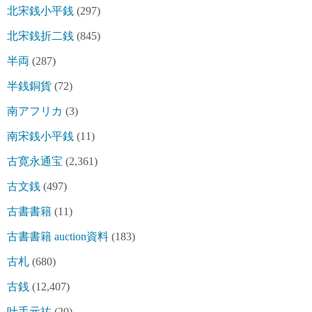
北宋銭小平銭
(297)
北宋銭折二銭
(845)
半両
(287)
半銭銅貨
(72)
南アフリカ
(3)
南宋銭小平銭
(11)
古寛永通宝
(2,361)
古文銭
(497)
古書書籍
(11)
古書書籍 auction資料
(183)
古札
(680)
古銭
(12,407)
叶手元祐
(20)