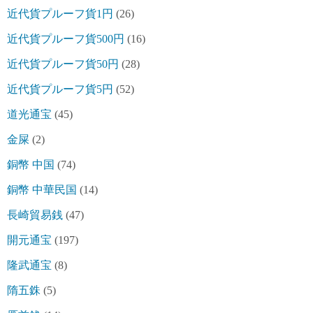
近代貨プルーフ貨1円
(26)
近代貨プルーフ貨500円
(16)
近代貨プルーフ貨50円
(28)
近代貨プルーフ貨5円
(52)
道光通宝
(45)
金屎
(2)
銅幣 中国
(74)
銅幣 中華民国
(14)
長崎貿易銭
(47)
開元通宝
(197)
隆武通宝
(8)
隋五銖
(5)