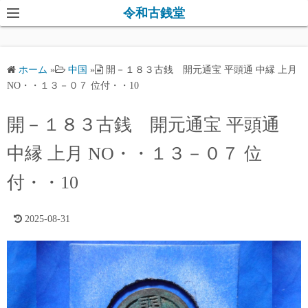
コ
令和古銭堂
ン
テ
ン
ホーム
»
中国
»
開－１８３古銭 開元通宝 平頭通 中縁 上月
ツ
NO・・１３－０７ 位付・・10
へ
ス
開－１８３古銭 開元通宝 平頭通
キ
中縁 上月 NO・・１３－０７ 位
ッ
プ
付・・10
2025-08-31