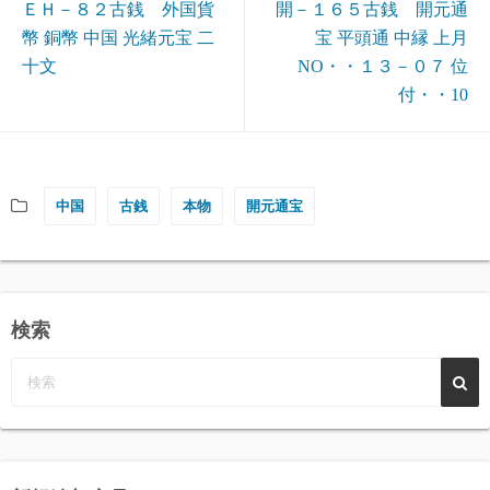
ＥＨ－８２古銭 外国貨
開－１６５古銭 開元通
幣 銅幣 中国 光緒元宝 二
宝 平頭通 中縁 上月
十文
NO・・１３－０７ 位
付・・10
中国
古銭
本物
開元通宝
検索