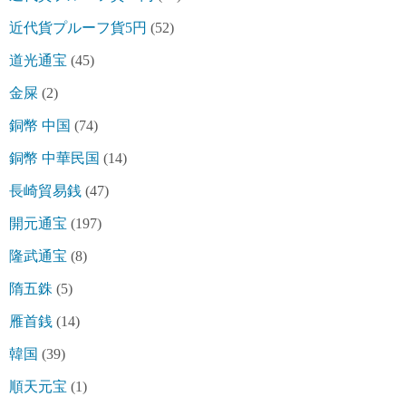
近代貨プルーフ貨5円
(52)
道光通宝
(45)
金屎
(2)
銅幣 中国
(74)
銅幣 中華民国
(14)
長崎貿易銭
(47)
開元通宝
(197)
隆武通宝
(8)
隋五銖
(5)
雁首銭
(14)
韓国
(39)
順天元宝
(1)