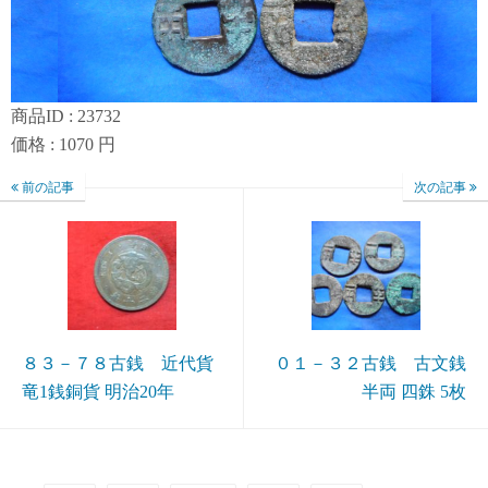
商品ID : 23732
価格 : 1070 円
前の記事
次の記事
８３－７８古銭 近代貨
０１－３２古銭 古文銭
竜1銭銅貨 明治20年
半両 四銖 5枚