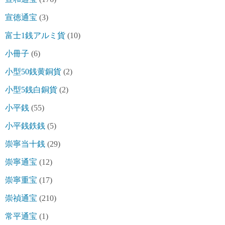
宣徳通宝
(3)
富士1銭アルミ貨
(10)
小冊子
(6)
小型50銭黄銅貨
(2)
小型5銭白銅貨
(2)
小平銭
(55)
小平銭鉄銭
(5)
崇寧当十銭
(29)
崇寧通宝
(12)
崇寧重宝
(17)
崇禎通宝
(210)
常平通宝
(1)