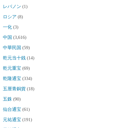
レバノン
(1)
ロシア
(8)
一化
(3)
中国
(3,616)
中華民国
(59)
乾元当十銭
(14)
乾元重宝
(69)
乾隆通宝
(334)
五厘青銅貨
(18)
五銖
(90)
仙台通宝
(61)
元祐通宝
(191)