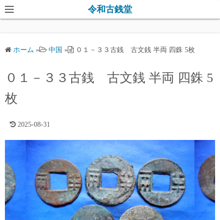
コ
令和古銭堂
ン
テ
ン
ホーム
»
中国
»
０１－３３古銭 古文銭 半両 四銖 5枚
ツ
へ
０１－３３古銭 古文銭 半両 四銖 5
ス
キ
枚
ッ
プ
2025-08-31