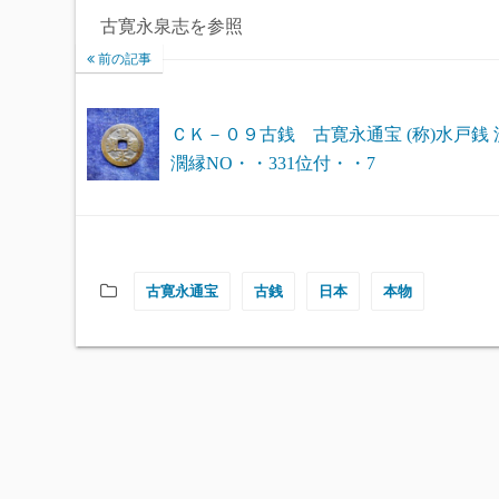
古寛永泉志を参照
前の記事
ＣＫ－０９古銭 古寛永通宝 (称)水戸銭 
濶縁NO・・331位付・・7
古寛永通宝
古銭
日本
本物