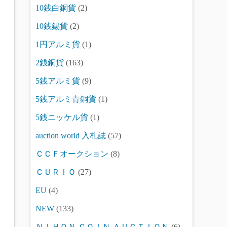
10銭白銅貨
(2)
10銭錫貨
(2)
1円アルミ貨
(1)
2銭銅貨
(163)
5銭アルミ貨
(9)
5銭アルミ青銅貨
(1)
5銭ニッケル貨
(1)
auction world 入札誌
(57)
ＣＣＦオークション
(8)
ＣＵＲＩＯ
(27)
EU
(4)
NEW
(133)
ＮＩＨＯＮ ＣＯＩＮ ＡＵＣＴＩＯＮ
(6)