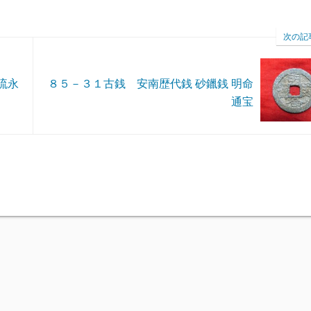
次の記
流永
８５－３１古銭 安南歴代銭 砂鑞銭 明命
通宝