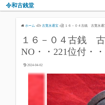
コ
令和古銭堂
ン
テ
ン
ホーム
»
古寛永通宝
»
１６－０４古銭 古寛永通宝 
ツ
へ
１６－０４古銭 古寛
ス
キ
NO・・221位付・・
ッ
プ
2024-04-02