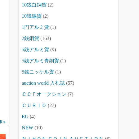
10銭白銅貨
(2)
10銭錫貨
(2)
1円アルミ貨
(1)
2銭銅貨
(163)
5銭アルミ貨
(9)
5銭アルミ青銅貨
(1)
5銭ニッケル貨
(1)
auction world 入札誌
(57)
ＣＣＦオークション
(7)
ＣＵＲＩＯ
(27)
EU
(4)
事
NEW
(10)
ＮＩＨＯＮ ＣＯＩＮ ＡＵＣＴＩＯＮ
(6)