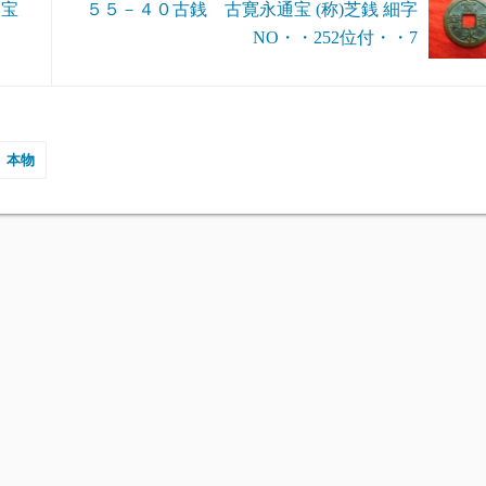
通宝
５５－４０古銭 古寛永通宝 (称)芝銭 細字
NO・・252位付・・7
本物