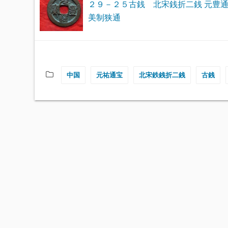
２９－２５古銭 北宋銭折二銭 元豊
美制狭通
中国
元祐通宝
北宋鉄銭折二銭
古銭