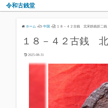
コ
令和古銭堂
ン
テ
ン
ホーム
»
中国
»
１８－４２古銭 北宋鉄銭折二銭
ツ
へ
１８－４２古銭 北
ス
キ
ッ
2025-08-31
プ