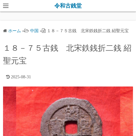
コ
令和古銭堂
ン
テ
ン
ホーム
»
中国
»
１８－７５古銭 北宋鉄銭折二銭 紹聖元宝
ツ
へ
１８－７５古銭 北宋鉄銭折二銭 紹
ス
キ
聖元宝
ッ
プ
2025-08-31