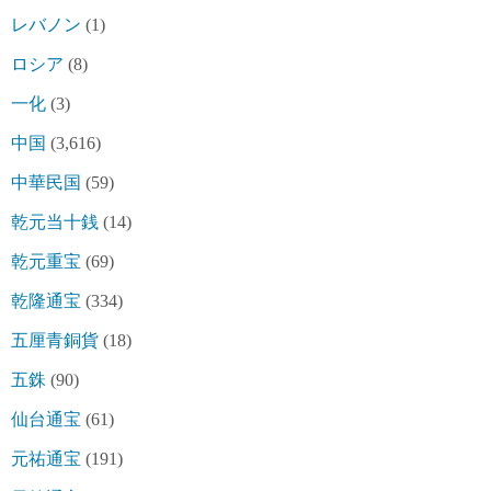
レバノン
(1)
ロシア
(8)
一化
(3)
中国
(3,616)
中華民国
(59)
乾元当十銭
(14)
乾元重宝
(69)
乾隆通宝
(334)
五厘青銅貨
(18)
五銖
(90)
仙台通宝
(61)
元祐通宝
(191)