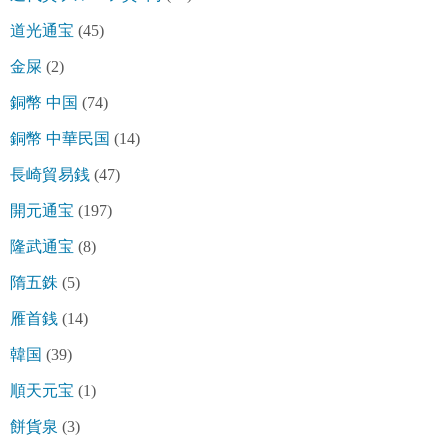
道光通宝
(45)
金屎
(2)
銅幣 中国
(74)
銅幣 中華民国
(14)
長崎貿易銭
(47)
開元通宝
(197)
隆武通宝
(8)
隋五銖
(5)
雁首銭
(14)
韓国
(39)
順天元宝
(1)
餅貨泉
(3)