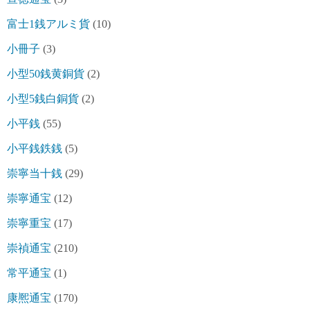
富士1銭アルミ貨
(10)
小冊子
(3)
小型50銭黄銅貨
(2)
小型5銭白銅貨
(2)
小平銭
(55)
小平銭鉄銭
(5)
崇寧当十銭
(29)
崇寧通宝
(12)
崇寧重宝
(17)
崇禎通宝
(210)
常平通宝
(1)
康熈通宝
(170)