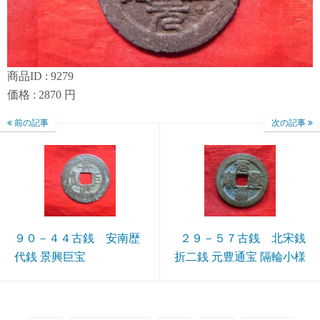
商品ID : 9279
価格 : 2870 円
前の記事
次の記事
９０－４４古銭 安南歴
２９－５７古銭 北宋銭
代銭 景興巨宝
折二銭 元豊通宝 隔輪小様