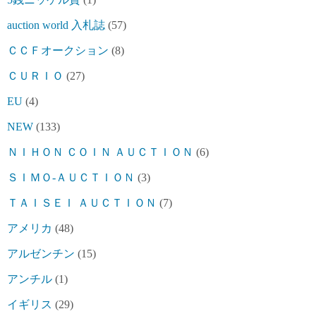
auction world 入札誌
(57)
ＣＣＦオークション
(8)
ＣＵＲＩＯ
(27)
EU
(4)
NEW
(133)
ＮＩＨＯＮ ＣＯＩＮ ＡＵＣＴＩＯＮ
(6)
ＳＩＭＯ-ＡＵＣＴＩＯＮ
(3)
ＴＡＩＳＥＩ ＡＵＣＴＩＯＮ
(7)
アメリカ
(48)
アルゼンチン
(15)
アンチル
(1)
イギリス
(29)