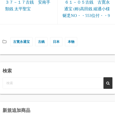
３７－１７古銭 安南手
６１－０５古銭 古寛永
類銭 太平聖宝
通宝 (称)高田銭 縮通小様
蜒辵NO・・553位付・・9
古寛永通宝
古銭
日本
本物
検索
新規追加商品