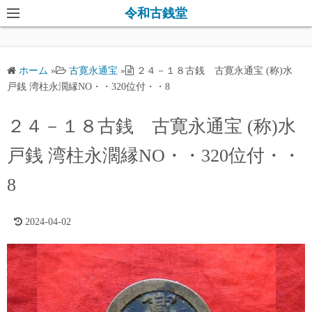
コ
令和古銭堂
ン
テ
ン
ホーム
»
古寛永通宝
»
２４－１８古銭 古寛永通宝 (称)水
ツ
戸銭 湾柱永濶縁NO・・320位付・・8
へ
ス
２４－１８古銭 古寛永通宝 (称)水
キ
戸銭 湾柱永濶縁NO・・320位付・・
ッ
プ
8
2024-04-02