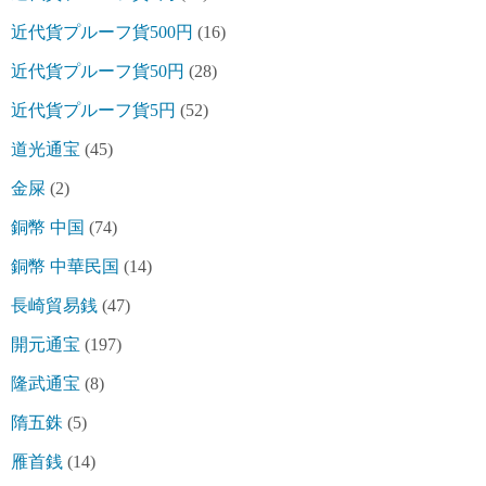
近代貨プルーフ貨500円
(16)
近代貨プルーフ貨50円
(28)
近代貨プルーフ貨5円
(52)
道光通宝
(45)
金屎
(2)
銅幣 中国
(74)
銅幣 中華民国
(14)
長崎貿易銭
(47)
開元通宝
(197)
隆武通宝
(8)
隋五銖
(5)
雁首銭
(14)