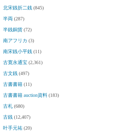
北宋銭折二銭
(845)
半両
(287)
半銭銅貨
(72)
南アフリカ
(3)
南宋銭小平銭
(11)
古寛永通宝
(2,361)
古文銭
(497)
古書書籍
(11)
古書書籍 auction資料
(183)
古札
(680)
古銭
(12,407)
叶手元祐
(20)