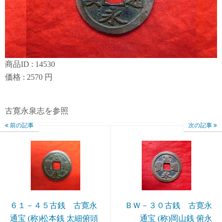
商品ID : 14530
価格 : 2570 円
古寛永泉志を参照
前の記事
次の記事
６１－４５古銭 古寛永
ＢＷ－３０古銭 古寛永
通宝 (称)松本銭 太細俯頭
通宝 (称)岡山銭 俯永