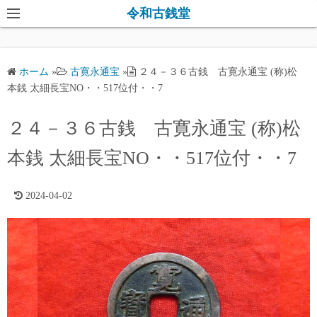
コ
令和古銭堂
ン
テ
ン
ホーム
»
古寛永通宝
»
２４－３６古銭 古寛永通宝 (称)松
ツ
本銭 太細長宝NO・・517位付・・7
へ
ス
２４－３６古銭 古寛永通宝 (称)松
キ
本銭 太細長宝NO・・517位付・・7
ッ
プ
2024-04-02