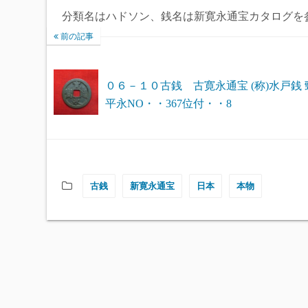
分類名はハドソン、銭名は新寛永通宝カタログを
前の記事
０６－１０古銭 古寛永通宝 (称)水戸銭 
平永NO・・367位付・・8
古銭
新寛永通宝
日本
本物