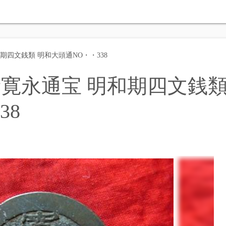
四文銭類 明和大頭通NO・・338
寛永通宝 明和期四文銭
38