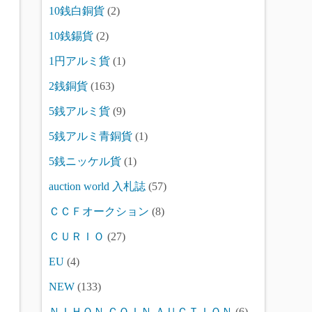
10銭白銅貨
(2)
10銭錫貨
(2)
1円アルミ貨
(1)
2銭銅貨
(163)
5銭アルミ貨
(9)
5銭アルミ青銅貨
(1)
5銭ニッケル貨
(1)
auction world 入札誌
(57)
ＣＣＦオークション
(8)
ＣＵＲＩＯ
(27)
EU
(4)
NEW
(133)
ＮＩＨＯＮ ＣＯＩＮ ＡＵＣＴＩＯＮ
(6)