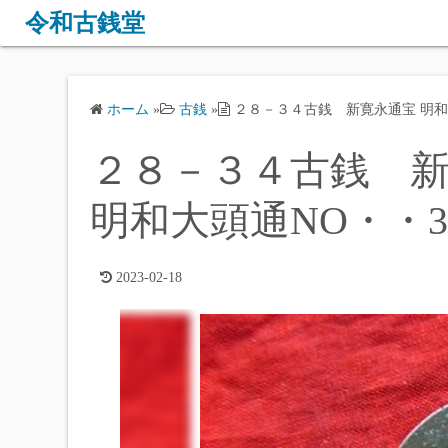
コ
令和古銭堂
ン
テ
ン
ホーム
»
古銭
»
２８－３４古銭 新寛永通宝 明和期
ツ
へ
２８－３４古銭 新
ス
キ
明和大頭通NO・・3
ッ
プ
2023-02-18