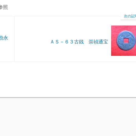
参照
次の記
勁永
ＡＳ－６３古銭 崇禎通宝