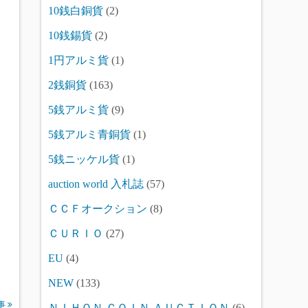
10銭白銅貨
(2)
10銭錫貨
(2)
1円アルミ貨
(1)
2銭銅貨
(163)
5銭アルミ貨
(9)
5銭アルミ青銅貨
(1)
5銭ニッケル貨
(1)
auction world 入札誌
(57)
ＣＣＦオークション
(8)
ＣＵＲＩＯ
(27)
EU
(4)
NEW
(133)
事
ＮＩＨＯＮ ＣＯＩＮ ＡＵＣＴＩＯＮ
(6)