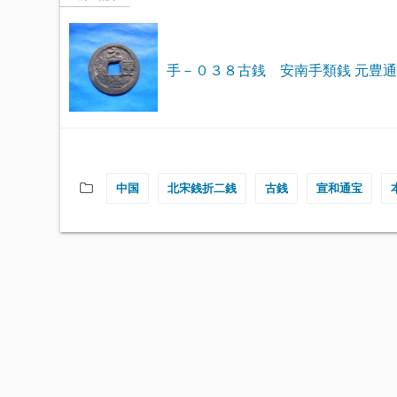
手－０３８古銭 安南手類銭 元豊
中国
北宋銭折二銭
古銭
宣和通宝