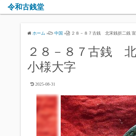
コ
令和古銭堂
ン
テ
ン
ホーム
»
中国
»
２８－８７古銭 北宋銭折二銭 宣
ツ
へ
２８－８７古銭 北
ス
キ
小様大字
ッ
プ
2025-08-31