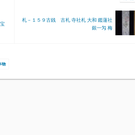
札－１５９古銭 古札 寺社札 大和 鑑蓮社
通宝
銀一匁 梅
本物