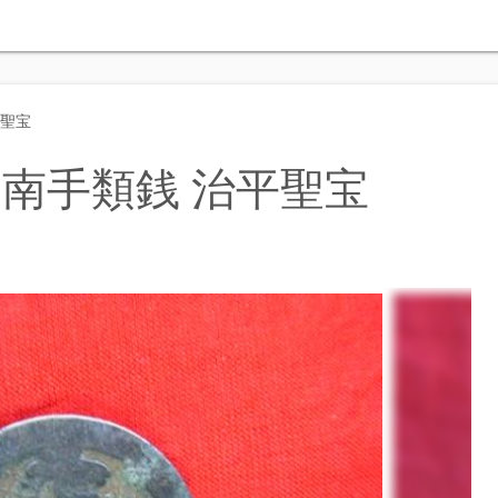
平聖宝
南手類銭 治平聖宝