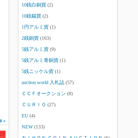
10銭白銅貨
(2)
10銭錫貨
(2)
1円アルミ貨
(1)
2銭銅貨
(163)
5銭アルミ貨
(9)
5銭アルミ青銅貨
(1)
5銭ニッケル貨
(1)
auction world 入札誌
(57)
ＣＣＦオークション
(8)
ＣＵＲＩＯ
(27)
EU
(4)
事
NEW
(133)
ＮＩＨＯＮ ＣＯＩＮ ＡＵＣＴＩＯＮ
(6)