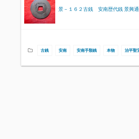
景－１６２古銭 安南歴代銭 景興
古銭
安南
安南手類銭
本物
治平聖