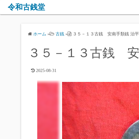
コ
令和古銭堂
ン
テ
ン
ホーム
»
古銭
»
３５－１３古銭 安南手類銭 治
ツ
へ
３５－１３古銭 安
ス
キ
ッ
2025-08-31
プ