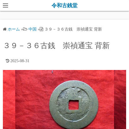
コ
令和古銭堂
ン
テ
ン
ホーム
»
中国
»
３９－３６古銭 崇禎通宝 背新
ツ
へ
３９－３６古銭 崇禎通宝 背新
ス
キ
2025-08-31
ッ
プ