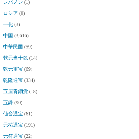
レバノン
(1)
ロシア
(8)
一化
(3)
中国
(3,616)
中華民国
(59)
乾元当十銭
(14)
乾元重宝
(69)
乾隆通宝
(334)
五厘青銅貨
(18)
五銖
(90)
仙台通宝
(61)
元祐通宝
(191)
元符通宝
(22)