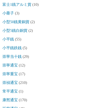
富士1銭アルミ貨
(10)
小冊子
(3)
小型50銭黄銅貨
(2)
小型5銭白銅貨
(2)
小平銭
(55)
小平銭鉄銭
(5)
崇寧当十銭
(29)
崇寧通宝
(12)
崇寧重宝
(17)
崇禎通宝
(210)
常平通宝
(1)
康熈通宝
(170)