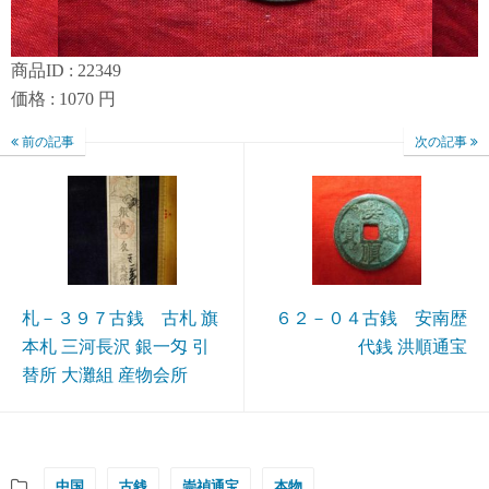
商品ID : 22349
価格 : 1070 円
前の記事
次の記事
札－３９７古銭 古札 旗
６２－０４古銭 安南歴
本札 三河長沢 銀一匁 引
代銭 洪順通宝
替所 大灘組 産物会所
中国
古銭
崇禎通宝
本物