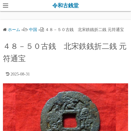
コ
令和古銭堂
ン
テ
ン
ホーム
»
中国
»
４８－５０古銭 北宋鉄銭折二銭 元符通宝
ツ
へ
４８－５０古銭 北宋鉄銭折二銭 元
ス
キ
符通宝
ッ
プ
2025-08-31