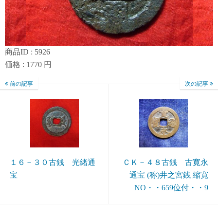
商品ID : 5926
価格 : 1770 円
前の記事
次の記事
１６－３０古銭 光緒通
ＣＫ－４８古銭 古寛永
宝
通宝 (称)井之宮銭 縮寛
NO・・659位付・・9