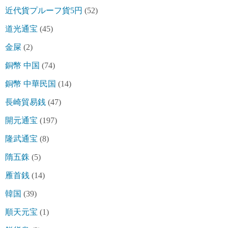
近代貨プルーフ貨5円
(52)
道光通宝
(45)
金屎
(2)
銅幣 中国
(74)
銅幣 中華民国
(14)
長崎貿易銭
(47)
開元通宝
(197)
隆武通宝
(8)
隋五銖
(5)
雁首銭
(14)
韓国
(39)
順天元宝
(1)