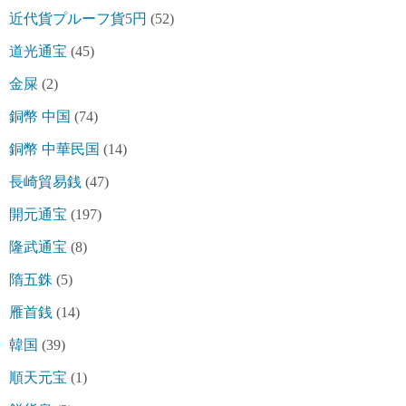
近代貨プルーフ貨5円
(52)
道光通宝
(45)
金屎
(2)
銅幣 中国
(74)
銅幣 中華民国
(14)
長崎貿易銭
(47)
開元通宝
(197)
隆武通宝
(8)
隋五銖
(5)
雁首銭
(14)
韓国
(39)
順天元宝
(1)