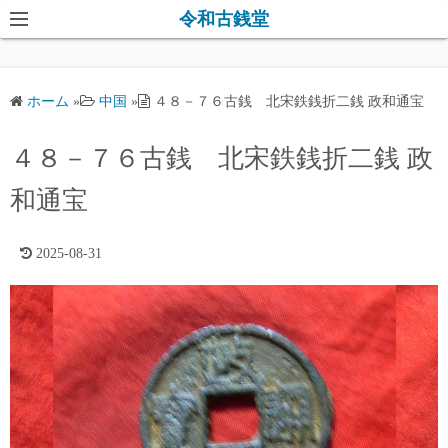
コ
令和古銭堂
ン
テ
ン
ホーム
»
中国
»
４８－７６古銭 北宋鉄銭折二銭 政和通宝
ツ
へ
４８－７６古銭 北宋鉄銭折二銭 政
ス
キ
和通宝
ッ
プ
2025-08-31