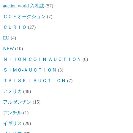
auction world 入札誌
(57)
ＣＣＦオークション
(7)
ＣＵＲＩＯ
(27)
EU
(4)
NEW
(10)
ＮＩＨＯＮ ＣＯＩＮ ＡＵＣＴＩＯＮ
(6)
ＳＩＭＯ-ＡＵＣＴＩＯＮ
(3)
ＴＡＩＳＥＩ ＡＵＣＴＩＯＮ
(7)
アメリカ
(48)
アルゼンチン
(15)
アンチル
(1)
イギリス
(29)