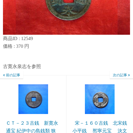
商品ID : 12549
価格 : 370 円
古寛永泉志を参照
前の記事
次の記事
ＣＴ－２３古銭 新寛永
宋－１６０古銭 北宋銭
通宝 紀伊中の島銭類 狭
小平銭 熈寧元宝 決文