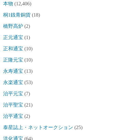
本物
(12,406)
桐1銭青銅貨
(18)
橋野高炉
(2)
正元通宝
(1)
正和通宝
(10)
正隆元宝
(10)
永寿通宝
(13)
永楽通宝
(53)
治平元宝
(7)
治平聖宝
(21)
治平通宝
(2)
泰星誌上・ネットオークション
(25)
洪化通宝
(64)