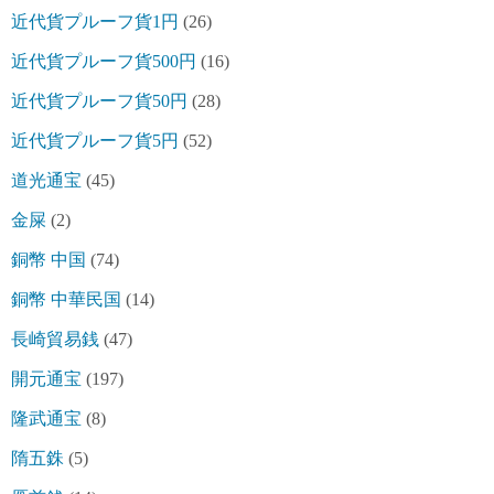
近代貨プルーフ貨1円
(26)
近代貨プルーフ貨500円
(16)
近代貨プルーフ貨50円
(28)
近代貨プルーフ貨5円
(52)
道光通宝
(45)
金屎
(2)
銅幣 中国
(74)
銅幣 中華民国
(14)
長崎貿易銭
(47)
開元通宝
(197)
隆武通宝
(8)
隋五銖
(5)