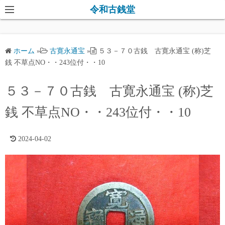
コ
令和古銭堂
ン
テ
ン
ホーム
»
古寛永通宝
»
５３－７０古銭 古寛永通宝 (称)芝
ツ
銭 不草点NO・・243位付・・10
へ
ス
５３－７０古銭 古寛永通宝 (称)芝
キ
銭 不草点NO・・243位付・・10
ッ
プ
2024-04-02