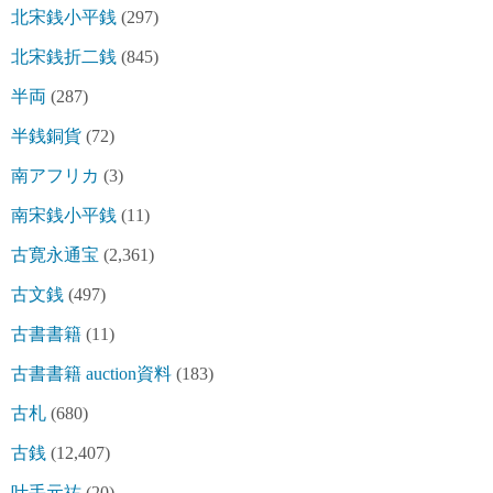
北宋銭小平銭
(297)
北宋銭折二銭
(845)
半両
(287)
半銭銅貨
(72)
南アフリカ
(3)
南宋銭小平銭
(11)
古寛永通宝
(2,361)
古文銭
(497)
古書書籍
(11)
古書書籍 auction資料
(183)
古札
(680)
古銭
(12,407)
叶手元祐
(20)