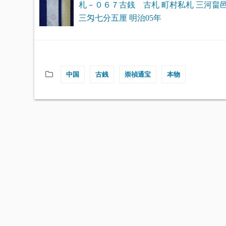
札－０６７古銭 古札 町村私札 三河畠邑
三匁七分五厘 明治05年
中国
古銭
崇禎通宝
本物