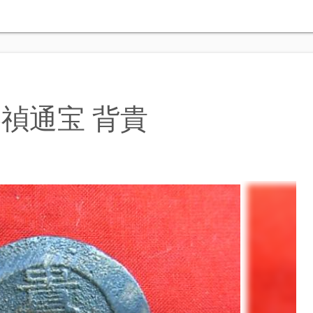
禎通宝 背貴