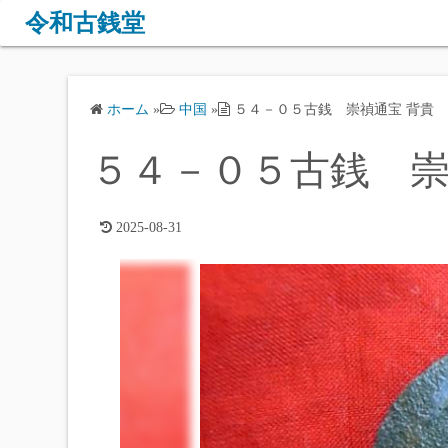
コ
令和古銭堂
ン
テ
ン
ホーム
»
中国
»
５４－０５古銭 崇禎通宝 背貴
ツ
へ
５４－０５古銭 崇
ス
キ
ッ
2025-08-31
プ