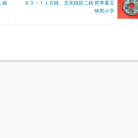
 銀
９３－７１古銭 北宋銭折二銭 熈寧重宝
狭熈小字