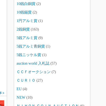
10銭白銅貨
(2)
10銭錫貨
(2)
1円アルミ貨
(1)
2銭銅貨
(163)
5銭アルミ貨
(9)
5銭アルミ青銅貨
(1)
5銭ニッケル貨
(1)
auction world 入札誌
(57)
ＣＣＦオークション
(7)
ＣＵＲＩＯ
(27)
EU
(4)
事
NEW
(10)
ＮＩＨＯＮ ＣＯＩＮ ＡＵＣＴＩＯＮ
(6)