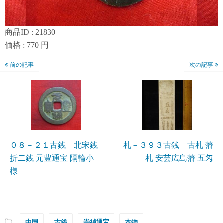
商品ID : 21830
価格 : 770 円
前の記事
次の記事
０８－２１古銭 北宋銭
札－３９３古銭 古札 藩
折二銭 元豊通宝 隔輪小
札 安芸広島藩 五匁
様
中国
古銭
崇禎通宝
本物