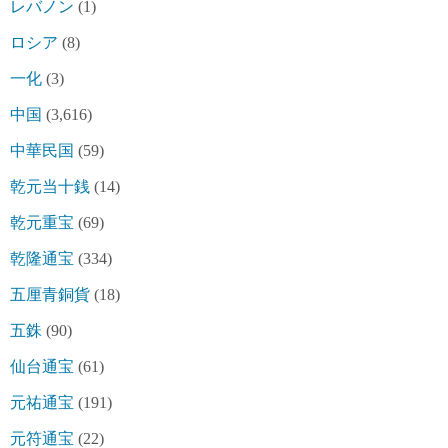
レバノン
(1)
ロシア
(8)
一化
(3)
中国
(3,616)
中華民国
(59)
乾元当十銭
(14)
乾元重宝
(69)
乾隆通宝
(334)
五厘青銅貨
(18)
五銖
(90)
仙台通宝
(61)
元祐通宝
(191)
元符通宝
(22)