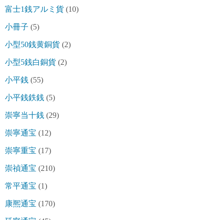
富士1銭アルミ貨
(10)
小冊子
(5)
小型50銭黄銅貨
(2)
小型5銭白銅貨
(2)
小平銭
(55)
小平銭鉄銭
(5)
崇寧当十銭
(29)
崇寧通宝
(12)
崇寧重宝
(17)
崇禎通宝
(210)
常平通宝
(1)
康熈通宝
(170)