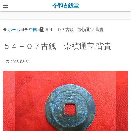
コ
令和古銭堂
ン
テ
ン
ホーム
»
中国
»
５４－０７古銭 崇禎通宝 背貴
ツ
へ
５４－０７古銭 崇禎通宝 背貴
ス
キ
2025-08-31
ッ
プ