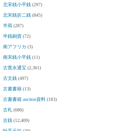
北宋銭小平銭
(297)
北宋銭折二銭
(845)
半両
(287)
半銭銅貨
(72)
南アフリカ
(3)
南宋銭小平銭
(11)
古寛永通宝
(2,361)
古文銭
(497)
古書書籍
(13)
古書書籍 auction資料
(183)
古札
(680)
古銭
(12,409)
叶手元祐
(20)