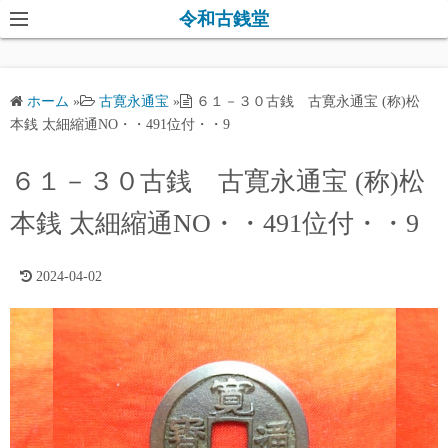
コ
令和古銭堂
ン
テ
ン
ホーム
»
古寛永通宝
»
６１－３０古銭 古寛永通宝 (称)松
ツ
本銭 太細縮通NO・・491位付・・9
へ
ス
６１－３０古銭 古寛永通宝 (称)松
キ
本銭 太細縮通NO・・491位付・・9
ッ
プ
2024-04-02