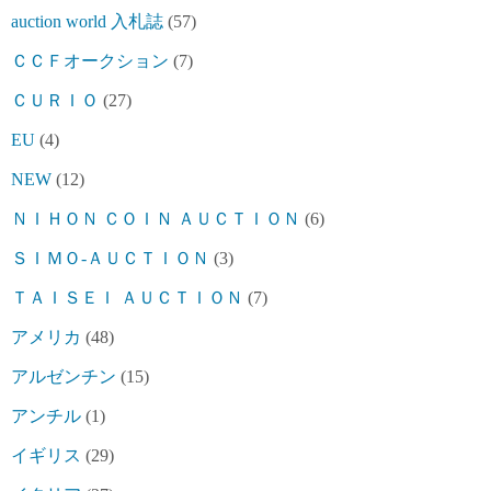
auction world 入札誌
(57)
ＣＣＦオークション
(7)
ＣＵＲＩＯ
(27)
EU
(4)
NEW
(12)
ＮＩＨＯＮ ＣＯＩＮ ＡＵＣＴＩＯＮ
(6)
ＳＩＭＯ-ＡＵＣＴＩＯＮ
(3)
ＴＡＩＳＥＩ ＡＵＣＴＩＯＮ
(7)
アメリカ
(48)
アルゼンチン
(15)
アンチル
(1)
イギリス
(29)