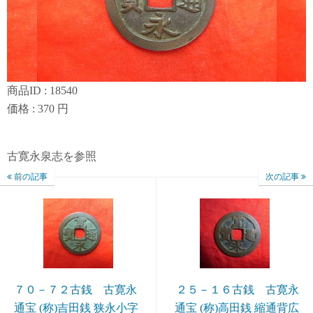
商品ID : 18540
価格 : 370 円
古寛永泉志を参照
前の記事
次の記事
７０－７２古銭 古寛永
２５－１６古銭 古寛永
通宝 (称)吉田銭 狭永小字
通宝 (称)高田銭 縮通背広