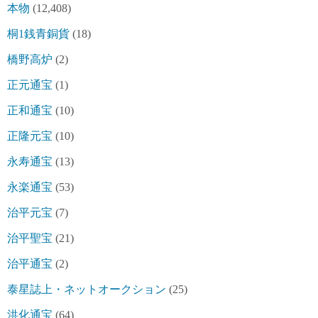
本物
(12,408)
桐1銭青銅貨
(18)
橋野高炉
(2)
正元通宝
(1)
正和通宝
(10)
正隆元宝
(10)
永寿通宝
(13)
永楽通宝
(53)
治平元宝
(7)
治平聖宝
(21)
治平通宝
(2)
泰星誌上・ネットオークション
(25)
洪化通宝
(64)