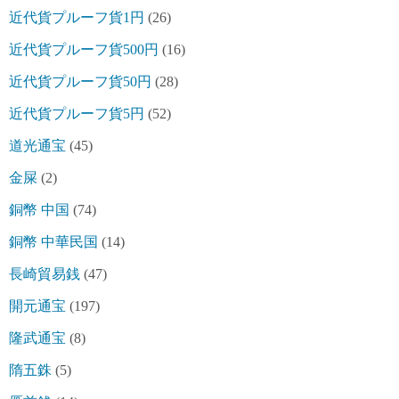
近代貨プルーフ貨1円
(26)
近代貨プルーフ貨500円
(16)
近代貨プルーフ貨50円
(28)
近代貨プルーフ貨5円
(52)
道光通宝
(45)
金屎
(2)
銅幣 中国
(74)
銅幣 中華民国
(14)
長崎貿易銭
(47)
開元通宝
(197)
隆武通宝
(8)
隋五銖
(5)