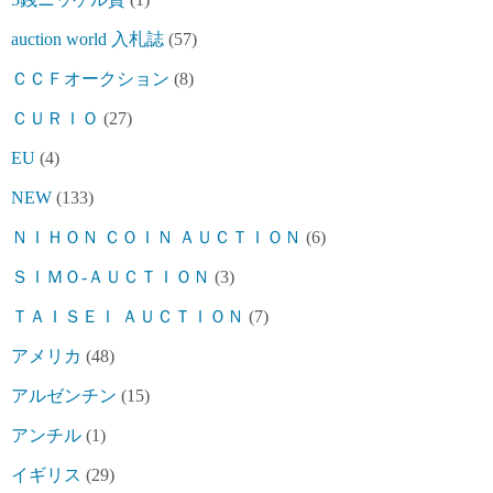
auction world 入札誌
(57)
ＣＣＦオークション
(8)
ＣＵＲＩＯ
(27)
EU
(4)
NEW
(133)
ＮＩＨＯＮ ＣＯＩＮ ＡＵＣＴＩＯＮ
(6)
ＳＩＭＯ-ＡＵＣＴＩＯＮ
(3)
ＴＡＩＳＥＩ ＡＵＣＴＩＯＮ
(7)
アメリカ
(48)
アルゼンチン
(15)
アンチル
(1)
イギリス
(29)