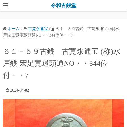
コ
令和古銭堂
ン
テ
ン
ホーム
»
古寛永通宝
»
６１－５９古銭 古寛永通宝 (称)水
ツ
戸銭 宏足寛退頭通NO・・344位付・・7
へ
ス
６１－５９古銭 古寛永通宝 (称)水
キ
戸銭 宏足寛退頭通NO・・344位
ッ
プ
付・・7
2024-04-02