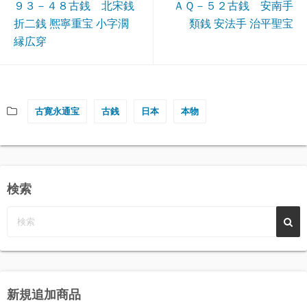
９３－４８古銭 北宋銭
ＡＱ－５２古銭 安南手
折二銭 熈寧重宝 小字濶
類銭 安法手 治平聖宝
縁広穿
古寛永通宝
古銭
日本
本物
検索
新規追加商品