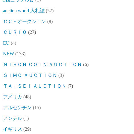
auction world 入札誌
(57)
ＣＣＦオークション
(8)
ＣＵＲＩＯ
(27)
EU
(4)
NEW
(133)
ＮＩＨＯＮ ＣＯＩＮ ＡＵＣＴＩＯＮ
(6)
ＳＩＭＯ-ＡＵＣＴＩＯＮ
(3)
ＴＡＩＳＥＩ ＡＵＣＴＩＯＮ
(7)
アメリカ
(48)
アルゼンチン
(15)
アンチル
(1)
イギリス
(29)