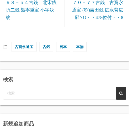
９３－５４古銭 北宋銭
７０－７７古銭 古寛永
折二銭 熈寧重宝 小字決
通宝 (称)吉田銭 広永背広
紋
郭NO・・478位付・・8
古寛永通宝
古銭
日本
本物
検索
新規追加商品