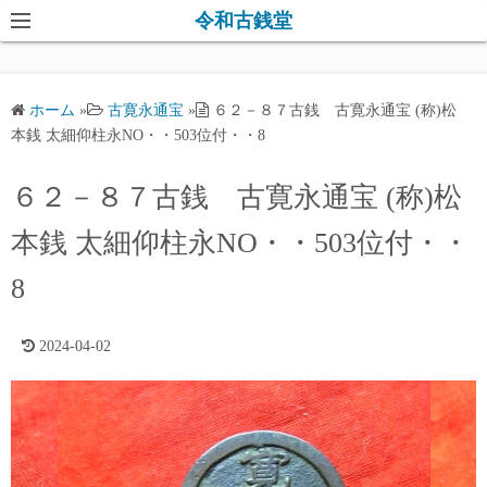
コ
令和古銭堂
ン
テ
ン
ホーム
»
古寛永通宝
»
６２－８７古銭 古寛永通宝 (称)松
ツ
本銭 太細仰柱永NO・・503位付・・8
へ
ス
６２－８７古銭 古寛永通宝 (称)松
キ
本銭 太細仰柱永NO・・503位付・・
ッ
プ
8
2024-04-02