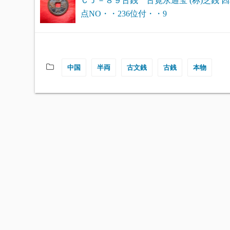
ＣＪ－８９古銭 古寛永通宝 (称)芝銭 
点NO・・236位付・・9
中国
半両
古文銭
古銭
本物