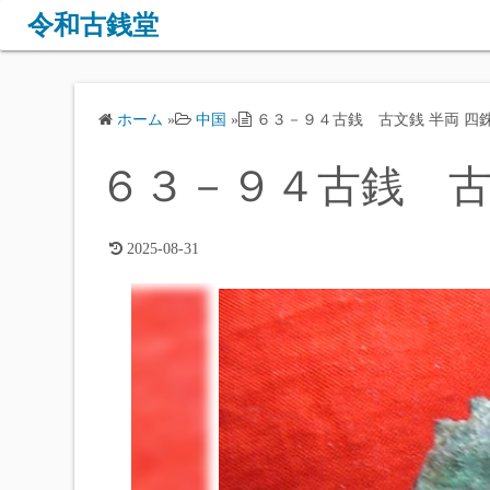
コ
令和古銭堂
ン
テ
ン
ホーム
»
中国
»
６３－９４古銭 古文銭 半両 四
ツ
へ
６３－９４古銭 古
ス
キ
ッ
2025-08-31
プ