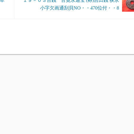
四草
１９－０３古銭 古寛永通宝 (称)吉田銭 狭永
小字欠画通刮貝NO・・470位付・・8