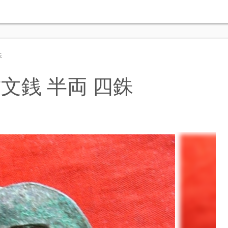
銖
文銭 半両 四銖