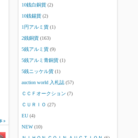
10銭白銅貨
(2)
10銭錫貨
(2)
1円アルミ貨
(1)
2銭銅貨
(163)
5銭アルミ貨
(9)
5銭アルミ青銅貨
(1)
5銭ニッケル貨
(1)
auction world 入札誌
(57)
ＣＣＦオークション
(7)
ＣＵＲＩＯ
(27)
EU
(4)
事
NEW
(10)
ＮＩＨＯＮ ＣＯＩＮ ＡＵＣＴＩＯＮ
(6)