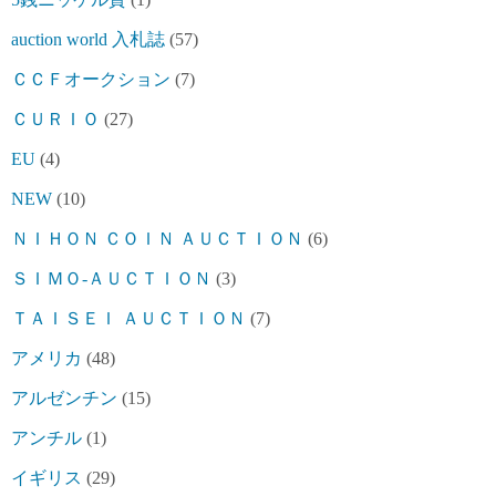
auction world 入札誌
(57)
ＣＣＦオークション
(7)
ＣＵＲＩＯ
(27)
EU
(4)
NEW
(10)
ＮＩＨＯＮ ＣＯＩＮ ＡＵＣＴＩＯＮ
(6)
ＳＩＭＯ-ＡＵＣＴＩＯＮ
(3)
ＴＡＩＳＥＩ ＡＵＣＴＩＯＮ
(7)
アメリカ
(48)
アルゼンチン
(15)
アンチル
(1)
イギリス
(29)