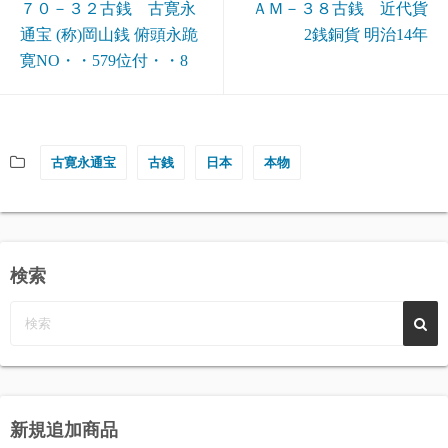
７０－３２古銭 古寛永
ＡＭ－３８古銭 近代貨
通宝 (称)岡山銭 俯頭永跪
2銭銅貨 明治14年
寛NO・・579位付・・8
古寛永通宝
古銭
日本
本物
検索
新規追加商品