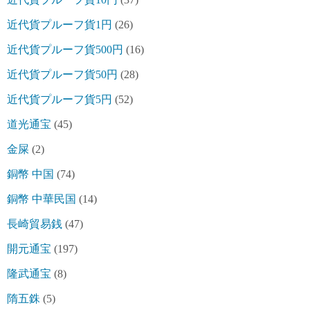
近代貨プルーフ貨1円
(26)
近代貨プルーフ貨500円
(16)
近代貨プルーフ貨50円
(28)
近代貨プルーフ貨5円
(52)
道光通宝
(45)
金屎
(2)
銅幣 中国
(74)
銅幣 中華民国
(14)
長崎貿易銭
(47)
開元通宝
(197)
隆武通宝
(8)
隋五銖
(5)