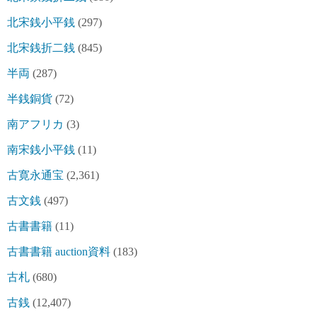
北宋銭小平銭
(297)
北宋銭折二銭
(845)
半両
(287)
半銭銅貨
(72)
南アフリカ
(3)
南宋銭小平銭
(11)
古寛永通宝
(2,361)
古文銭
(497)
古書書籍
(11)
古書書籍 auction資料
(183)
古札
(680)
古銭
(12,407)