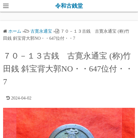
コ
令和古銭堂
ン
テ
ン
ホーム
»
古寛永通宝
»
７０－１３古銭 古寛永通宝 (称)竹
ツ
田銭 斜宝背大郭NO・・647位付・・7
へ
ス
７０－１３古銭 古寛永通宝 (称)竹
キ
田銭 斜宝背大郭NO・・647位付・・
ッ
プ
7
2024-04-02