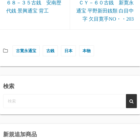
６８－３５古銭 安南歴
ＣＹ－６０古銭 新寛永
代銭 景興通宝 背工
通宝 平野新田銭類 白目中
字 欠目寛手NO・・203
古寛永通宝
古銭
日本
本物
検索
新規追加商品