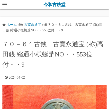
コ
令和古銭堂
ン
テ
ン
ホーム
»
古寛永通宝
»
７０－６１古銭 古寛永通宝 (称)高
ツ
田銭 縮通小様蜒辵NO・・553位付・・9
へ
ス
７０－６１古銭 古寛永通宝 (称)高
キ
田銭 縮通小様蜒辵NO・・553位
ッ
プ
付・・9
2024-04-02