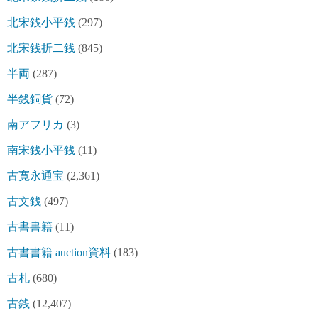
北宋銭小平銭
(297)
北宋銭折二銭
(845)
半両
(287)
半銭銅貨
(72)
南アフリカ
(3)
南宋銭小平銭
(11)
古寛永通宝
(2,361)
古文銭
(497)
古書書籍
(11)
古書書籍 auction資料
(183)
古札
(680)
古銭
(12,407)