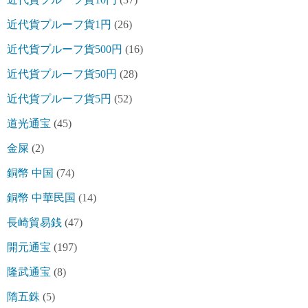
近代貨プルーフ貨1円
(26)
近代貨プルーフ貨500円
(16)
近代貨プルーフ貨50円
(28)
近代貨プルーフ貨5円
(52)
道光通宝
(45)
金屎
(2)
銅幣 中国
(74)
銅幣 中華民国
(14)
長崎貿易銭
(47)
開元通宝
(197)
隆武通宝
(8)
隋五銖
(5)