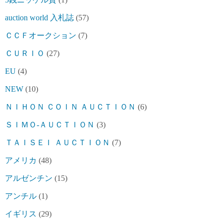
auction world 入札誌
(57)
ＣＣＦオークション
(7)
ＣＵＲＩＯ
(27)
EU
(4)
NEW
(10)
ＮＩＨＯＮ ＣＯＩＮ ＡＵＣＴＩＯＮ
(6)
ＳＩＭＯ-ＡＵＣＴＩＯＮ
(3)
ＴＡＩＳＥＩ ＡＵＣＴＩＯＮ
(7)
アメリカ
(48)
アルゼンチン
(15)
アンチル
(1)
イギリス
(29)