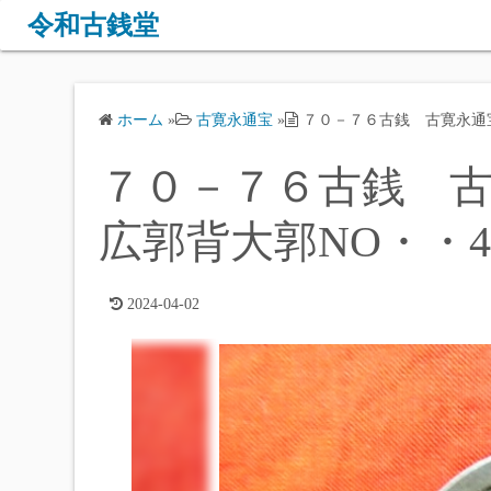
コ
令和古銭堂
ン
テ
ン
ホーム
»
古寛永通宝
»
７０－７６古銭 古寛永通宝 
ツ
へ
７０－７６古銭 古寛
ス
キ
広郭背大郭NO・・4
ッ
プ
2024-04-02