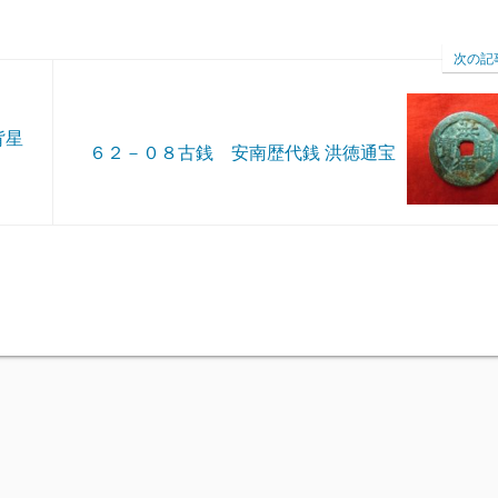
次の記
背星
６２－０８古銭 安南歴代銭 洪徳通宝