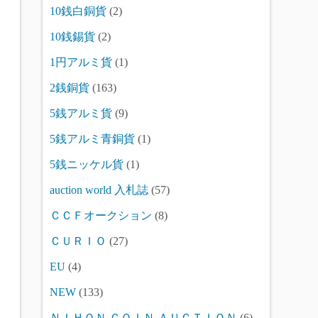
10銭白銅貨
(2)
10銭錫貨
(2)
1円アルミ貨
(1)
2銭銅貨
(163)
5銭アルミ貨
(9)
5銭アルミ青銅貨
(1)
5銭ニッケル貨
(1)
auction world 入札誌
(57)
ＣＣＦオークション
(8)
ＣＵＲＩＯ
(27)
EU
(4)
NEW
(133)
ＮＩＨＯＮ ＣＯＩＮ ＡＵＣＴＩＯＮ
(6)