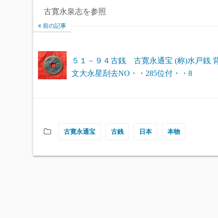
古寛永泉志を参照
前の記事
５１－９４古銭 古寛永通宝 (称)水戸銭 
文大永星刮去NO・・285位付・・8
古寛永通宝
古銭
日本
本物