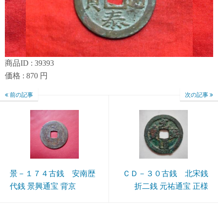
商品ID : 39393
価格 : 870 円
前の記事
次の記事
景－１７４古銭 安南歴
ＣＤ－３０古銭 北宋銭
代銭 景興通宝 背京
折二銭 元祐通宝 正様