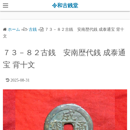
コ
令和古銭堂
ン
テ
ン
ホーム
»
古銭
»
７３－８２古銭 安南歴代銭 成泰通宝 背十
ツ
文
へ
ス
７３－８２古銭 安南歴代銭 成泰通
キ
宝 背十文
ッ
プ
2025-08-31