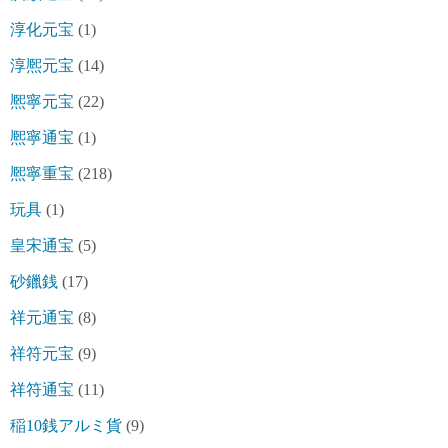
淳化元宝
(1)
淳熈元宝
(14)
熈寧元宝
(22)
熈寧通宝
(1)
熈寧重宝
(218)
玩具
(1)
皇宋通宝
(5)
砂鑞銭
(17)
祥元通宝
(8)
祥符元宝
(9)
祥符通宝
(11)
稲10銭アルミ貨
(9)