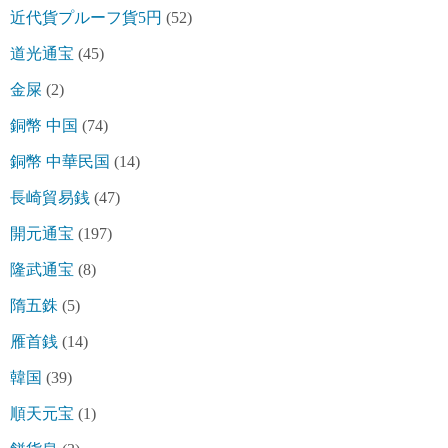
近代貨プルーフ貨5円
(52)
道光通宝
(45)
金屎
(2)
銅幣 中国
(74)
銅幣 中華民国
(14)
長崎貿易銭
(47)
開元通宝
(197)
隆武通宝
(8)
隋五銖
(5)
雁首銭
(14)
韓国
(39)
順天元宝
(1)