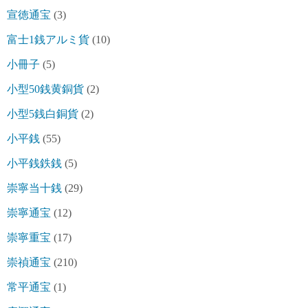
宣徳通宝
(3)
富士1銭アルミ貨
(10)
小冊子
(5)
小型50銭黄銅貨
(2)
小型5銭白銅貨
(2)
小平銭
(55)
小平銭鉄銭
(5)
崇寧当十銭
(29)
崇寧通宝
(12)
崇寧重宝
(17)
崇禎通宝
(210)
常平通宝
(1)