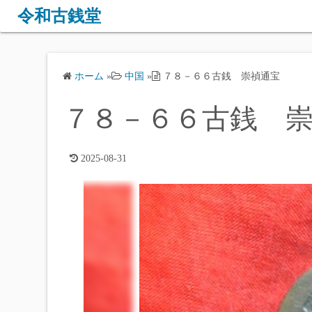
コ
令和古銭堂
ン
テ
ン
ホーム
»
中国
»
７８－６６古銭 崇禎通宝
ツ
へ
７８－６６古銭 
ス
キ
ッ
2025-08-31
プ