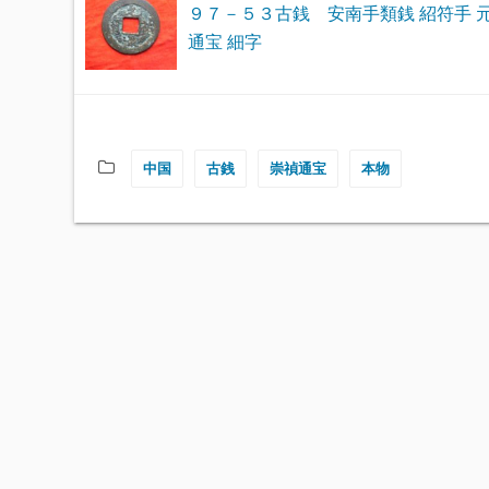
９７－５３古銭 安南手類銭 紹符手 
通宝 細字
中国
古銭
崇禎通宝
本物