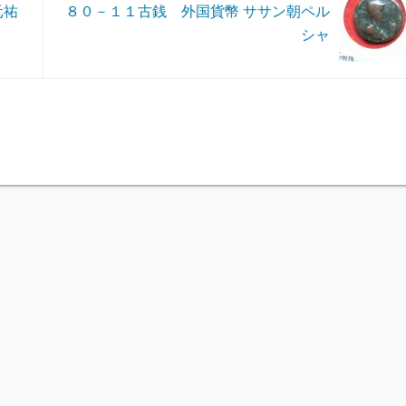
元祐
８０－１１古銭 外国貨幣 ササン朝ペル
シャ