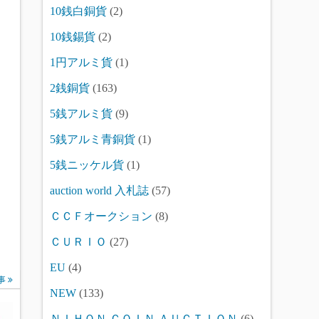
10銭白銅貨
(2)
10銭錫貨
(2)
1円アルミ貨
(1)
2銭銅貨
(163)
5銭アルミ貨
(9)
5銭アルミ青銅貨
(1)
5銭ニッケル貨
(1)
auction world 入札誌
(57)
ＣＣＦオークション
(8)
ＣＵＲＩＯ
(27)
EU
(4)
事
NEW
(133)
ＮＩＨＯＮ ＣＯＩＮ ＡＵＣＴＩＯＮ
(6)