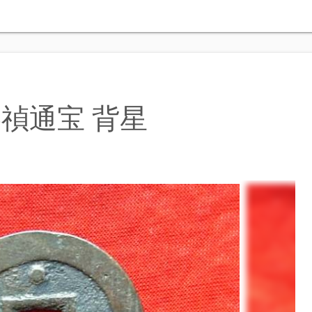
禎通宝 背星