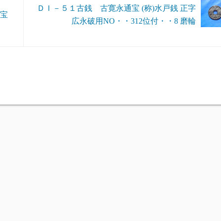
ＤＩ－５１古銭 古寛永通宝 (称)水戸銭 正字
通宝
広永破用NO・・312位付・・8 磨輪