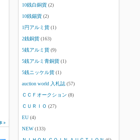
10銭白銅貨
(2)
10銭錫貨
(2)
1円アルミ貨
(1)
2銭銅貨
(163)
5銭アルミ貨
(9)
5銭アルミ青銅貨
(1)
5銭ニッケル貨
(1)
auction world 入札誌
(57)
ＣＣＦオークション
(8)
ＣＵＲＩＯ
(27)
EU
(4)
事
NEW
(133)
ＮＩＨＯＮ ＣＯＩＮ ＡＵＣＴＩＯＮ
(6)