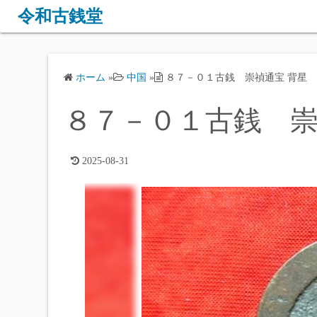
コ
令和古銭堂
ン
テ
ン
ホーム
»
中国
»
８７－０１古銭 崇禎通宝 背星
ツ
へ
８７－０１古銭 崇
ス
キ
ッ
2025-08-31
プ