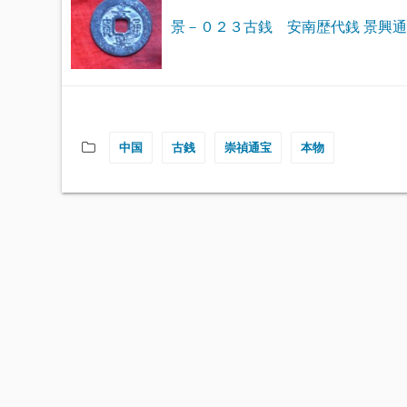
景－０２３古銭 安南歴代銭 景興
中国
古銭
崇禎通宝
本物