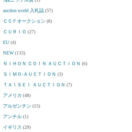
auction world 入札誌
(57)
ＣＣＦオークション
(8)
ＣＵＲＩＯ
(27)
EU
(4)
NEW
(133)
ＮＩＨＯＮ ＣＯＩＮ ＡＵＣＴＩＯＮ
(6)
ＳＩＭＯ-ＡＵＣＴＩＯＮ
(3)
ＴＡＩＳＥＩ ＡＵＣＴＩＯＮ
(7)
アメリカ
(48)
アルゼンチン
(15)
アンチル
(1)
イギリス
(29)