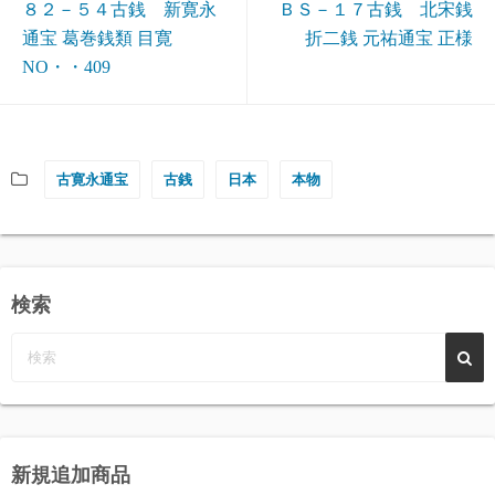
８２－５４古銭 新寛永
ＢＳ－１７古銭 北宋銭
通宝 葛巻銭類 目寛
折二銭 元祐通宝 正様
NO・・409
古寛永通宝
古銭
日本
本物
検索
新規追加商品