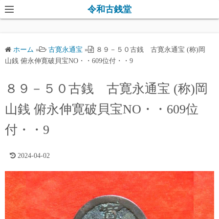
コ
令和古銭堂
ン
テ
ン
ホーム
»
古寛永通宝
»
８９－５０古銭 古寛永通宝 (称)岡
ツ
山銭 俯永伸寛破貝宝NO・・609位付・・9
へ
ス
８９－５０古銭 古寛永通宝 (称)岡
キ
山銭 俯永伸寛破貝宝NO・・609位
ッ
プ
付・・9
2024-04-02