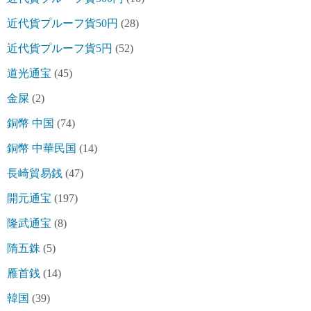
近代貨プルーフ貨50円
(28)
近代貨プルーフ貨5円
(52)
道光通宝
(45)
金屎
(2)
銅幣 中国
(74)
銅幣 中華民国
(14)
長崎貿易銭
(47)
開元通宝
(197)
隆武通宝
(8)
隋五銖
(5)
雁首銭
(14)
韓国
(39)