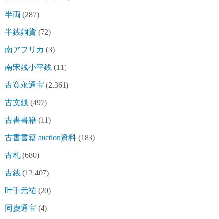
半両
(287)
半銭銅貨
(72)
南アフリカ
(3)
南宋銭小平銭
(11)
古寛永通宝
(2,361)
古文銭
(497)
古書書籍
(11)
古書書籍 auction資料
(183)
古札
(680)
古銭
(12,407)
叶手元祐
(20)
同慶通宝
(4)