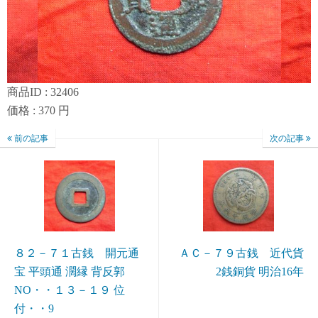
商品ID : 32406
価格 : 370 円
前の記事
次の記事
８２－７１古銭 開元通
ＡＣ－７９古銭 近代貨
宝 平頭通 濶縁 背反郭
2銭銅貨 明治16年
NO・・１３－１９ 位
付・・9