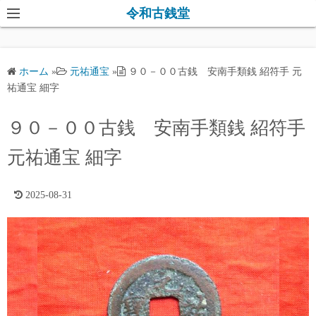
コ
令和古銭堂
ン
テ
ン
ホーム
»
元祐通宝
»
９０－００古銭 安南手類銭 紹符手 元
ツ
祐通宝 細字
へ
ス
９０－００古銭 安南手類銭 紹符手
キ
元祐通宝 細字
ッ
プ
2025-08-31