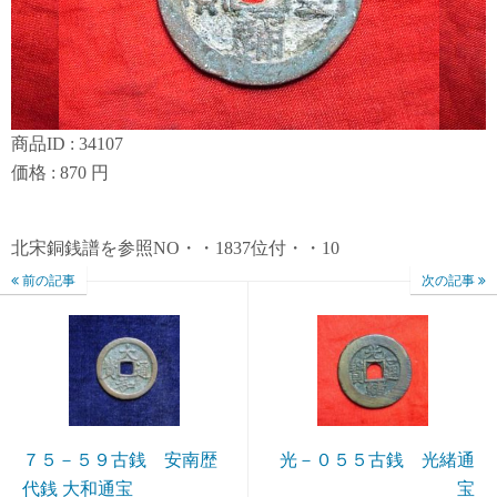
商品ID : 34107
価格 : 870 円
北宋銅銭譜を参照NO・・1837位付・・10
前の記事
次の記事
７５－５９古銭 安南歴
光－０５５古銭 光緒通
代銭 大和通宝
宝