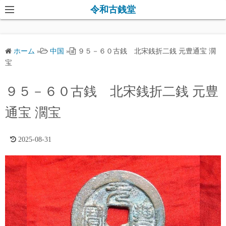
コ
令和古銭堂
ン
テ
ン
ホーム
»
中国
»
９５－６０古銭 北宋銭折二銭 元豊通宝 濶
ツ
宝
へ
ス
９５－６０古銭 北宋銭折二銭 元豊
キ
通宝 濶宝
ッ
プ
2025-08-31