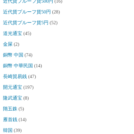
近代貨プルーフ貨500円
(16)
近代貨プルーフ貨50円
(28)
近代貨プルーフ貨5円
(52)
道光通宝
(45)
金屎
(2)
銅幣 中国
(74)
銅幣 中華民国
(14)
長崎貿易銭
(47)
開元通宝
(197)
隆武通宝
(8)
隋五銖
(5)
雁首銭
(14)
韓国
(39)