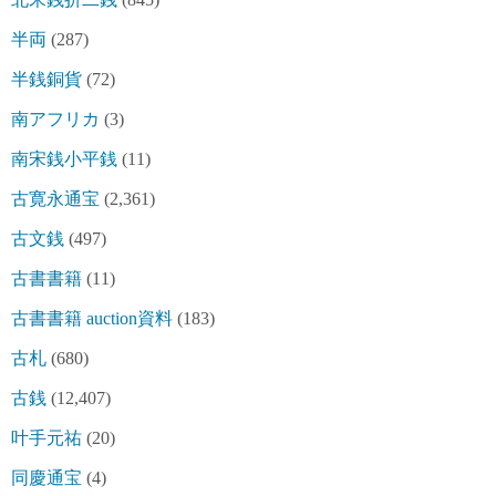
半両
(287)
半銭銅貨
(72)
南アフリカ
(3)
南宋銭小平銭
(11)
古寛永通宝
(2,361)
古文銭
(497)
古書書籍
(11)
古書書籍 auction資料
(183)
古札
(680)
古銭
(12,407)
叶手元祐
(20)
同慶通宝
(4)