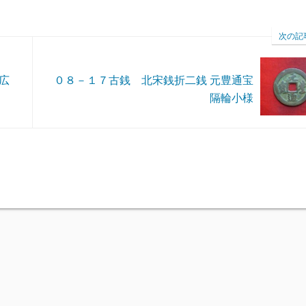
次の記
広
０８－１７古銭 北宋銭折二銭 元豊通宝
隔輪小様