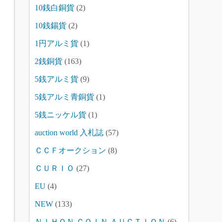
10銭白銅貨
(2)
10銭錫貨
(2)
1円アルミ貨
(1)
2銭銅貨
(163)
5銭アルミ貨
(9)
5銭アルミ青銅貨
(1)
5銭ニッケル貨
(1)
auction world 入札誌
(57)
ＣＣＦオークション
(8)
ＣＵＲＩＯ
(27)
EU
(4)
NEW
(133)
ＮＩＨＯＮ ＣＯＩＮ ＡＵＣＴＩＯＮ
(6)