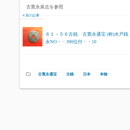
古寛永泉志を参照
前の記事
６１－５６古銭 古寛永通宝 (称)水戸銭 
永NO・・390位付・・10
古寛永通宝
古銭
日本
本物