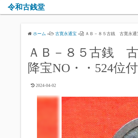
コ
令和古銭堂
ン
テ
ン
ホーム
»
古寛永通宝
»
ＡＢ－８５古銭 古寛永通宝 
ツ
へ
ＡＢ－８５古銭 古寛
ス
キ
降宝NO・・524位
ッ
プ
2024-04-02