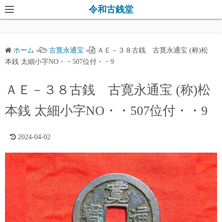
コ
令和古銭堂
ン
テ
ン
ホーム
»
古寛永通宝
»
ＡＥ－３８古銭 古寛永通宝 (称)松
ツ
本銭 太細小字NO・・507位付・・9
へ
ス
ＡＥ－３８古銭 古寛永通宝 (称)松
キ
本銭 太細小字NO・・507位付・・9
ッ
プ
2024-04-02