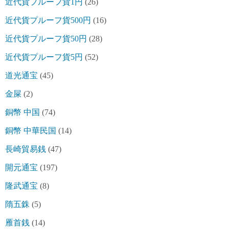
近代貨プルーフ貨1円
(26)
近代貨プルーフ貨500円
(16)
近代貨プルーフ貨50円
(28)
近代貨プルーフ貨5円
(52)
道光通宝
(45)
金屎
(2)
銅幣 中国
(74)
銅幣 中華民国
(14)
長崎貿易銭
(47)
開元通宝
(197)
隆武通宝
(8)
隋五銖
(5)
雁首銭
(14)