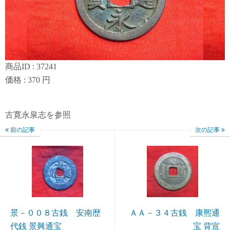
商品ID : 37241
価格 : 370 円
古寛永泉志を参照
前の記事
次の記事
景－００８古銭 安南歴
ＡＡ－３４古銭 康熈通
代銭 景興通宝
宝 背宣