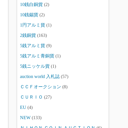
10銭白銅貨
(2)
10銭錫貨
(2)
1円アルミ貨
(1)
2銭銅貨
(163)
5銭アルミ貨
(9)
5銭アルミ青銅貨
(1)
5銭ニッケル貨
(1)
auction world 入札誌
(57)
ＣＣＦオークション
(8)
ＣＵＲＩＯ
(27)
EU
(4)
NEW
(133)
ＮＩＨＯＮ ＣＯＩＮ ＡＵＣＴＩＯＮ
(6)