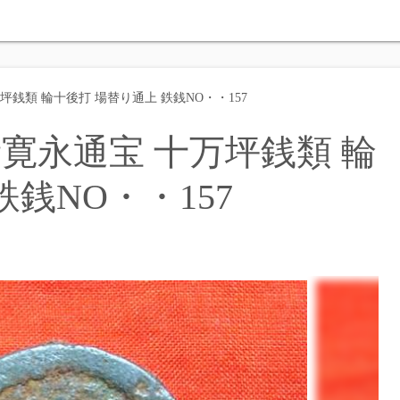
銭類 輪十後打 場替り通上 鉄銭NO・・157
寛永通宝 十万坪銭類 輪
鉄銭NO・・157