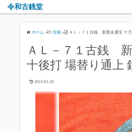
コ
令和古銭堂
ン
テ
ン
ホーム
»
古銭
»
ＡＬ－７１古銭 新寛永通宝 十万坪
ツ
へ
ＡＬ－７１古銭 新
ス
キ
十後打 場替り通上 
ッ
プ
2023-02-18