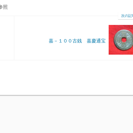
参照
次の記
嘉－１００古銭 嘉慶通宝