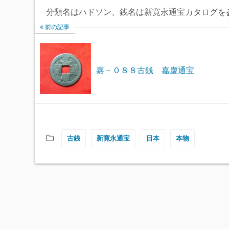
分類名はハドソン、銭名は新寛永通宝カタログを
前の記事
嘉－０８８古銭 嘉慶通宝
古銭
新寛永通宝
日本
本物