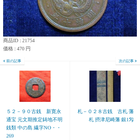
商品ID : 21754
価格 : 470 円
前の記事
次の記事
５２－９０古銭 新寛永
札－０２８古銭 古札 藩
通宝 元文期推定鋳地不明
札 摂津尼崎藩 銀1匁
銭類 中の島 繊字NO・・
269