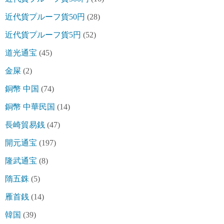
近代貨プルーフ貨50円
(28)
近代貨プルーフ貨5円
(52)
道光通宝
(45)
金屎
(2)
銅幣 中国
(74)
銅幣 中華民国
(14)
長崎貿易銭
(47)
開元通宝
(197)
隆武通宝
(8)
隋五銖
(5)
雁首銭
(14)
韓国
(39)