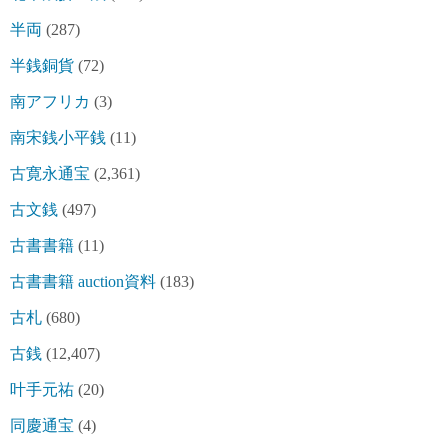
半両
(287)
半銭銅貨
(72)
南アフリカ
(3)
南宋銭小平銭
(11)
古寛永通宝
(2,361)
古文銭
(497)
古書書籍
(11)
古書書籍 auction資料
(183)
古札
(680)
古銭
(12,407)
叶手元祐
(20)
同慶通宝
(4)