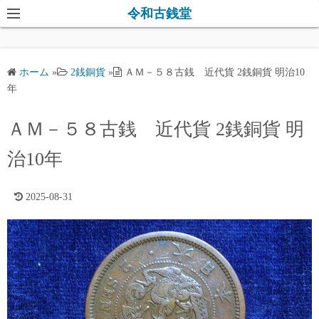
コ
令和古銭堂
ン
テ
ン
ホーム
»
2銭銅貨
»
ＡＭ－５８古銭 近代貨 2銭銅貨 明治10
ツ
年
へ
ス
ＡＭ－５８古銭 近代貨 2銭銅貨 明
キ
治10年
ッ
プ
2025-08-31