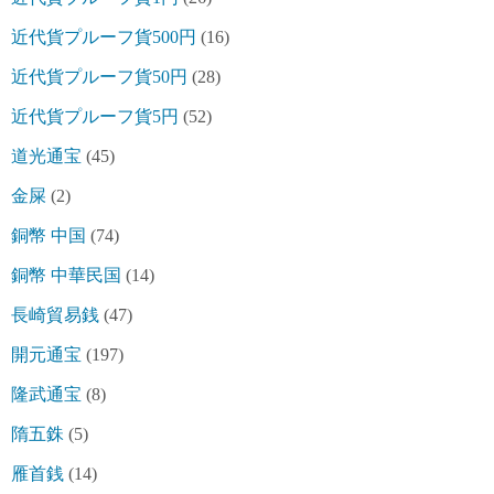
近代貨プルーフ貨500円
(16)
近代貨プルーフ貨50円
(28)
近代貨プルーフ貨5円
(52)
道光通宝
(45)
金屎
(2)
銅幣 中国
(74)
銅幣 中華民国
(14)
長崎貿易銭
(47)
開元通宝
(197)
隆武通宝
(8)
隋五銖
(5)
雁首銭
(14)