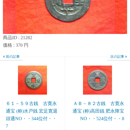
商品ID : 21282
価格 : 370 円
前の記事
次の記事
６１－５９古銭 古寛永
ＡＢ－８２古銭 古寛永
通宝 (称)水戸銭 宏足寛退
通宝 (称)高田銭 肥永降宝
頭通NO・・344位付・・
NO・・524位付・・8
7