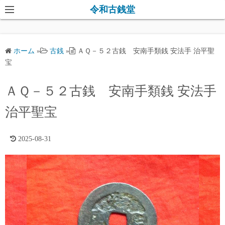
コ
令和古銭堂
ン
テ
ン
ホーム
»
古銭
»
ＡＱ－５２古銭 安南手類銭 安法手 治平聖
ツ
宝
へ
ス
ＡＱ－５２古銭 安南手類銭 安法手
キ
治平聖宝
ッ
プ
2025-08-31