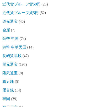
近代貨プルーフ貨50円
(28)
近代貨プルーフ貨5円
(52)
道光通宝
(45)
金屎
(2)
銅幣 中国
(74)
銅幣 中華民国
(14)
長崎貿易銭
(47)
開元通宝
(197)
隆武通宝
(8)
隋五銖
(5)
雁首銭
(14)
韓国
(39)