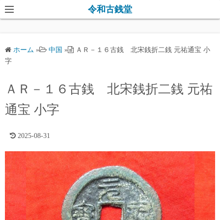
コ
令和古銭堂
ン
テ
ン
ホーム
»
中国
»
ＡＲ－１６古銭 北宋銭折二銭 元祐通宝 小
ツ
字
へ
ス
ＡＲ－１６古銭 北宋銭折二銭 元祐
キ
通宝 小字
ッ
プ
2025-08-31