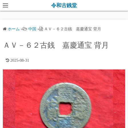
コ
令和古銭堂
ン
テ
ン
ホーム
»
中国
»
ＡＶ－６２古銭 嘉慶通宝 背月
ツ
へ
ＡＶ－６２古銭 嘉慶通宝 背月
ス
キ
2025-08-31
ッ
プ