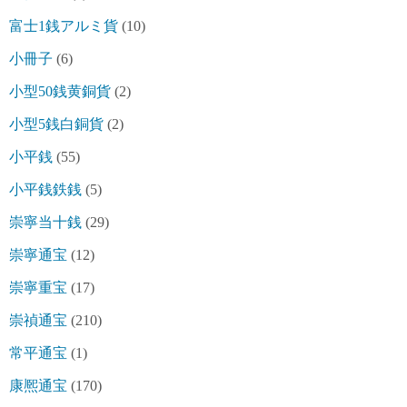
富士1銭アルミ貨
(10)
小冊子
(6)
小型50銭黄銅貨
(2)
小型5銭白銅貨
(2)
小平銭
(55)
小平銭鉄銭
(5)
崇寧当十銭
(29)
崇寧通宝
(12)
崇寧重宝
(17)
崇禎通宝
(210)
常平通宝
(1)
康熈通宝
(170)