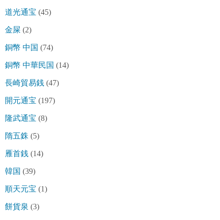
道光通宝
(45)
金屎
(2)
銅幣 中国
(74)
銅幣 中華民国
(14)
長崎貿易銭
(47)
開元通宝
(197)
隆武通宝
(8)
隋五銖
(5)
雁首銭
(14)
韓国
(39)
順天元宝
(1)
餅貨泉
(3)