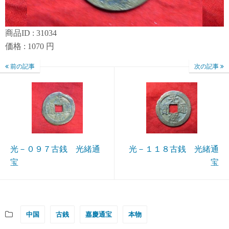
商品ID : 31034
価格 : 1070 円
前の記事
次の記事
光－０９７古銭 光緒通
光－１１８古銭 光緒通
宝
宝
中国
古銭
嘉慶通宝
本物