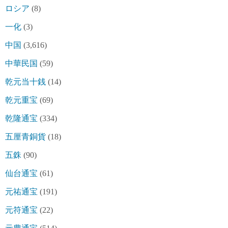
ロシア
(8)
一化
(3)
中国
(3,616)
中華民国
(59)
乾元当十銭
(14)
乾元重宝
(69)
乾隆通宝
(334)
五厘青銅貨
(18)
五銖
(90)
仙台通宝
(61)
元祐通宝
(191)
元符通宝
(22)