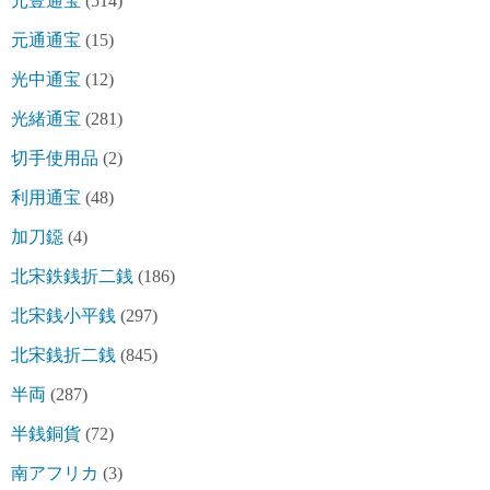
元豊通宝
(514)
元通通宝
(15)
光中通宝
(12)
光緒通宝
(281)
切手使用品
(2)
利用通宝
(48)
加刀鐚
(4)
北宋鉄銭折二銭
(186)
北宋銭小平銭
(297)
北宋銭折二銭
(845)
半両
(287)
半銭銅貨
(72)
南アフリカ
(3)