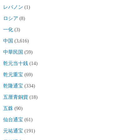
レバノン
(1)
ロシア
(8)
一化
(3)
中国
(3,616)
中華民国
(59)
乾元当十銭
(14)
乾元重宝
(69)
乾隆通宝
(334)
五厘青銅貨
(18)
五銖
(90)
仙台通宝
(61)
元祐通宝
(191)