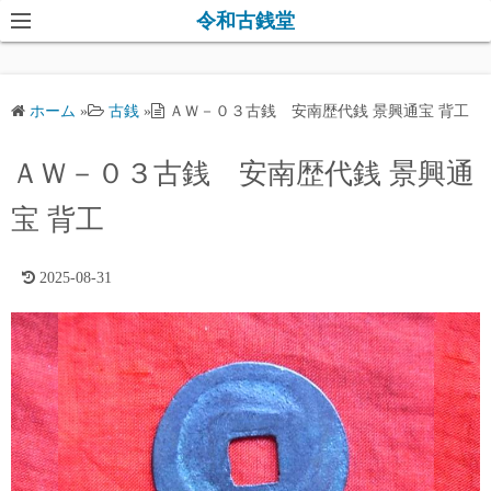
コ
令和古銭堂
ン
テ
ン
ホーム
»
古銭
»
ＡＷ－０３古銭 安南歴代銭 景興通宝 背工
ツ
へ
ＡＷ－０３古銭 安南歴代銭 景興通
ス
キ
宝 背工
ッ
プ
2025-08-31