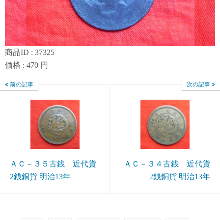
商品ID : 37325
価格 : 470 円
前の記事
次の記事
ＡＣ－３５古銭 近代貨
ＡＣ－３４古銭 近代貨
2銭銅貨 明治13年
2銭銅貨 明治13年