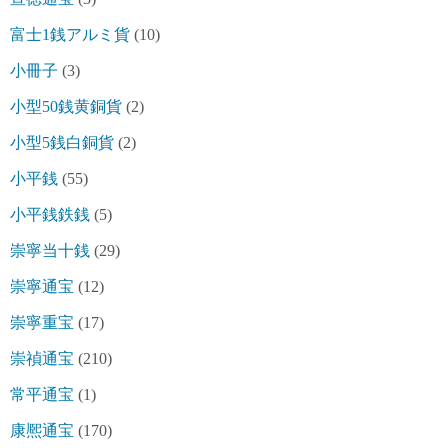
富士1銭アルミ貨
(10)
小冊子
(3)
小型50銭黄銅貨
(2)
小型5銭白銅貨
(2)
小平銭
(55)
小平銭鉄銭
(5)
崇寧当十銭
(29)
崇寧通宝
(12)
崇寧重宝
(17)
崇禎通宝
(210)
常平通宝
(1)
康熈通宝
(170)