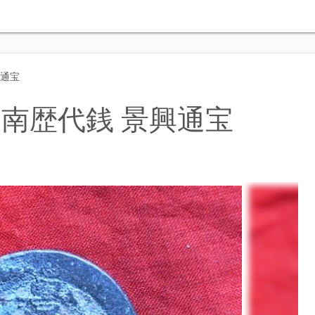
興通宝
南歴代銭 景興通宝