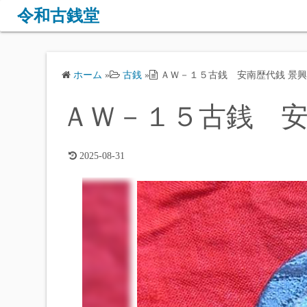
コ
令和古銭堂
ン
テ
ン
ホーム
»
古銭
»
ＡＷ－１５古銭 安南歴代銭 景
ツ
へ
ＡＷ－１５古銭 安
ス
キ
ッ
2025-08-31
プ