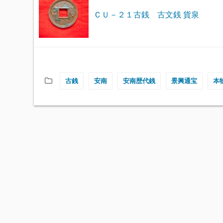
ＣＵ－２１古銭 古文銭 貨泉
古銭
安南
安南歴代銭
景興通宝
本