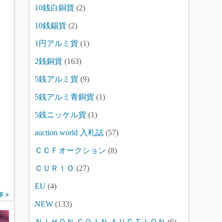
10銭白銅貨
(2)
10銭錫貨
(2)
1円アルミ貨
(1)
2銭銅貨
(163)
5銭アルミ貨
(9)
5銭アルミ青銅貨
(1)
5銭ニッケル貨
(1)
auction world 入札誌
(57)
ＣＣＦオークション
(8)
ＣＵＲＩＯ
(27)
EU
(4)
事
NEW
(133)
ＮＩＨＯＮ ＣＯＩＮ ＡＵＣＴＩＯＮ
(6)