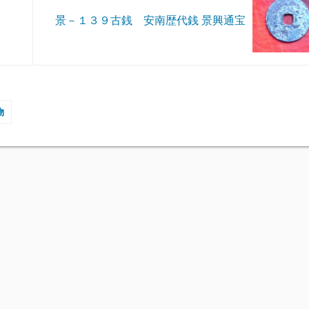
景－１３９古銭 安南歴代銭 景興通宝
物