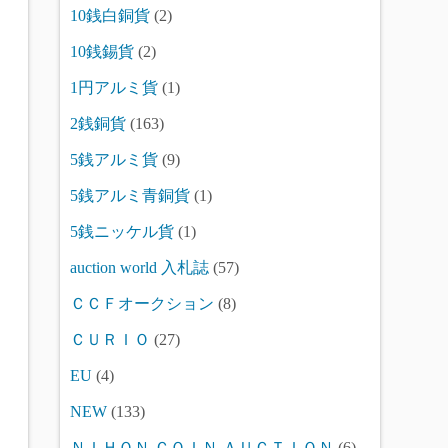
10銭白銅貨
(2)
10銭錫貨
(2)
1円アルミ貨
(1)
2銭銅貨
(163)
5銭アルミ貨
(9)
5銭アルミ青銅貨
(1)
5銭ニッケル貨
(1)
auction world 入札誌
(57)
ＣＣＦオークション
(8)
ＣＵＲＩＯ
(27)
EU
(4)
NEW
(133)
ＮＩＨＯＮ ＣＯＩＮ ＡＵＣＴＩＯＮ
(6)