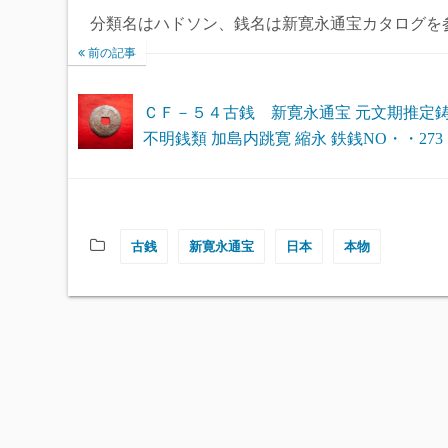
分類名はハドソン、銭名は新寛永通宝カタログを
前の記事
ＣＦ－５４古銭 新寛永通宝 元文期推定
不明銭類 加島内跳寛 縮永 鉄銭NO・・273
古銭
新寛永通宝
日本
本物