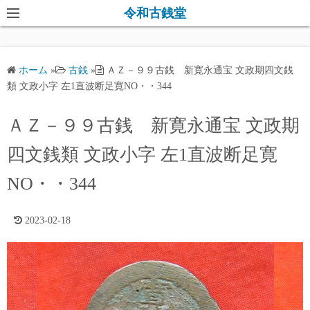
コ
令和古銭堂
ン
テ
ン
ホーム
»
古銭
»
ＡＺ－９９古銭 新寛永通宝 文政期四文銭
ツ
類 文政小字 左1直波断足寛NO・・344
へ
ス
ＡＺ－９９古銭 新寛永通宝 文政期
キ
四文銭類 文政小字 左1直波断足寛
ッ
プ
NO・・344
2023-02-18