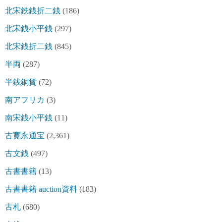
北宋鉄銭折二銭
(186)
北宋銭小平銭
(297)
北宋銭折二銭
(845)
半両
(287)
半銭銅貨
(72)
南アフリカ
(3)
南宋銭小平銭
(11)
古寛永通宝
(2,361)
古文銭
(497)
古書書籍
(13)
古書書籍 auction資料
(183)
古札
(680)