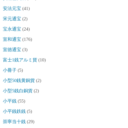
安法元宝
(41)
宋元通宝
(2)
宝永通宝
(24)
宣和通宝
(176)
宣徳通宝
(3)
富士1銭アルミ貨
(10)
小冊子
(5)
小型50銭黄銅貨
(2)
小型5銭白銅貨
(2)
小平銭
(55)
小平銭鉄銭
(5)
崇寧当十銭
(29)