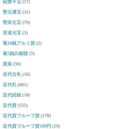
紹豊平宝
(17)
聖元通宝
(31)
聖宋元宝
(79)
至道元宝
(3)
菊10銭アルミ貨
(2)
菊5銭白銅貨
(5)
貨泉
(56)
近代古札
(16)
近代札
(661)
近代絵銭
(18)
近代貨
(555)
近代貨プルーフ貨
(178)
近代貨プルーフ貨100円
(19)