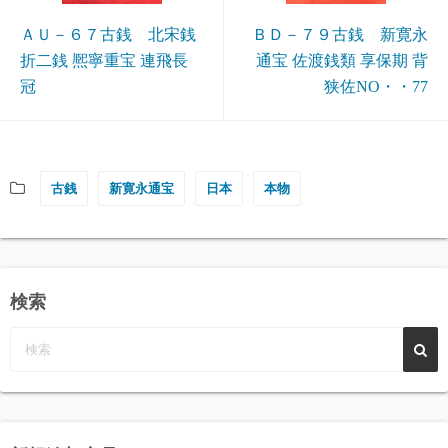
ＡＵ－６７古銭 北宋銭
ＢＤ－７９古銭 新寛永
折二銭 熈寧重宝 連飛長
通宝 佐渡銭類 享保期 背
冠
狭佐NO・・77
古銭
新寛永通宝
日本
本物
検索