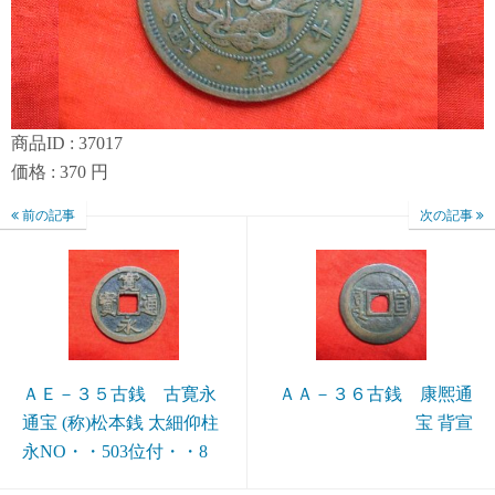
商品ID : 37017
価格 : 370 円
前の記事
次の記事
ＡＥ－３５古銭 古寛永
ＡＡ－３６古銭 康熈通
通宝 (称)松本銭 太細仰柱
宝 背宣
永NO・・503位付・・8