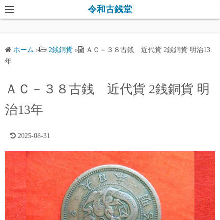
コ
令和古銭堂
ン
テ
ン
ホーム
»
2銭銅貨
»
ＡＣ－３８古銭 近代貨 2銭銅貨 明治13
ツ
年
へ
ス
ＡＣ－３８古銭 近代貨 2銭銅貨 明
キ
治13年
ッ
プ
2025-08-31