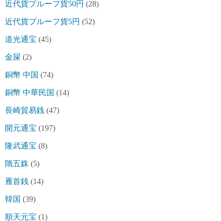
近代貨プルーフ貨50円
(28)
近代貨プルーフ貨5円
(52)
道光通宝
(45)
金屎
(2)
銅幣 中国
(74)
銅幣 中華民国
(14)
長崎貿易銭
(47)
開元通宝
(197)
隆武通宝
(8)
隋五銖
(5)
雁首銭
(14)
韓国
(39)
順天元宝
(1)