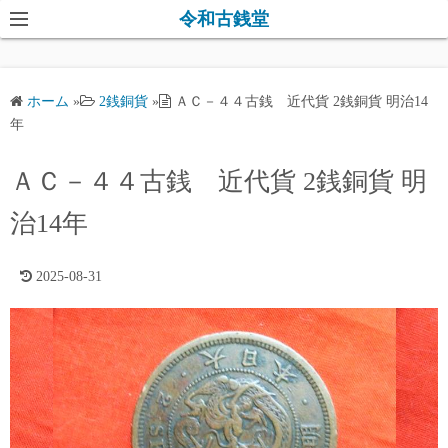
コ
令和古銭堂
ン
テ
ン
ホーム
»
2銭銅貨
»
ＡＣ－４４古銭 近代貨 2銭銅貨 明治14
ツ
年
へ
ス
ＡＣ－４４古銭 近代貨 2銭銅貨 明
キ
治14年
ッ
プ
2025-08-31