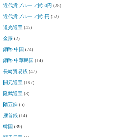
近代貨プルーフ貨50円
(28)
近代貨プルーフ貨5円
(52)
道光通宝
(45)
金屎
(2)
銅幣 中国
(74)
銅幣 中華民国
(14)
長崎貿易銭
(47)
開元通宝
(197)
隆武通宝
(8)
隋五銖
(5)
雁首銭
(14)
韓国
(39)