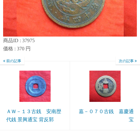
商品ID : 37975
価格 : 370 円
前の記事
次の記事
ＡＷ－１３古銭 安南歴
嘉－０７０古銭 嘉慶通
代銭 景興通宝 背反郭
宝