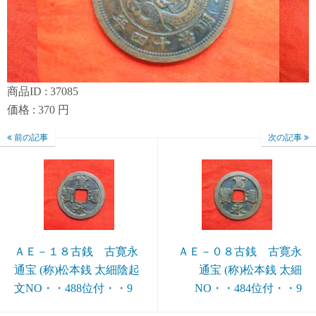
商品ID : 37085
価格 : 370 円
前の記事
次の記事
ＡＥ－１８古銭 古寛永
ＡＥ－０８古銭 古寛永
通宝 (称)松本銭 太細陰起
通宝 (称)松本銭 太細
文NO・・488位付・・9
NO・・484位付・・9