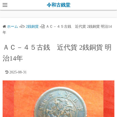
コ
令和古銭堂
ン
テ
ン
ホーム
»
2銭銅貨
»
ＡＣ－４５古銭 近代貨 2銭銅貨 明治14
ツ
年
へ
ス
ＡＣ－４５古銭 近代貨 2銭銅貨 明
キ
治14年
ッ
プ
2025-08-31