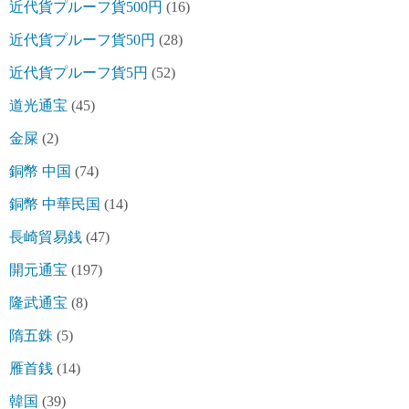
近代貨プルーフ貨500円
(16)
近代貨プルーフ貨50円
(28)
近代貨プルーフ貨5円
(52)
道光通宝
(45)
金屎
(2)
銅幣 中国
(74)
銅幣 中華民国
(14)
長崎貿易銭
(47)
開元通宝
(197)
隆武通宝
(8)
隋五銖
(5)
雁首銭
(14)
韓国
(39)