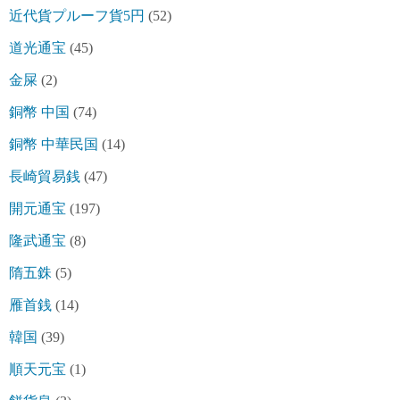
近代貨プルーフ貨5円
(52)
道光通宝
(45)
金屎
(2)
銅幣 中国
(74)
銅幣 中華民国
(14)
長崎貿易銭
(47)
開元通宝
(197)
隆武通宝
(8)
隋五銖
(5)
雁首銭
(14)
韓国
(39)
順天元宝
(1)