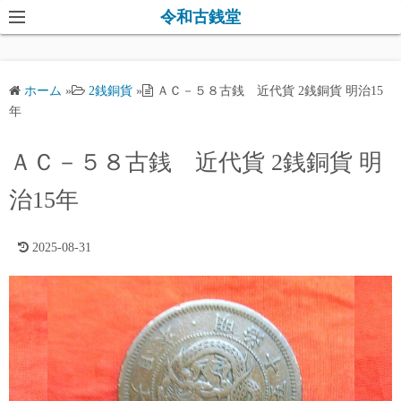
コ
令和古銭堂
ン
テ
ン
ホーム
»
2銭銅貨
»
ＡＣ－５８古銭 近代貨 2銭銅貨 明治15
ツ
年
へ
ス
ＡＣ－５８古銭 近代貨 2銭銅貨 明
キ
治15年
ッ
プ
2025-08-31