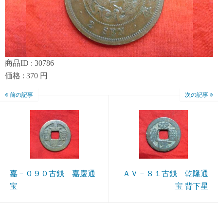
商品ID : 30786
価格 : 370 円
前の記事
次の記事
嘉－０９０古銭 嘉慶通
ＡＶ－８１古銭 乾隆通
宝
宝 背下星