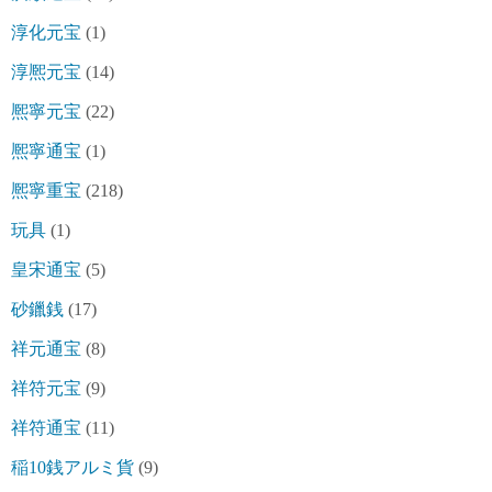
淳化元宝
(1)
淳熈元宝
(14)
熈寧元宝
(22)
熈寧通宝
(1)
熈寧重宝
(218)
玩具
(1)
皇宋通宝
(5)
砂鑞銭
(17)
祥元通宝
(8)
祥符元宝
(9)
祥符通宝
(11)
稲10銭アルミ貨
(9)