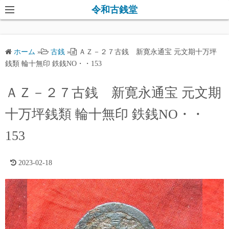
コ
令和古銭堂
ン
テ
ン
ホーム
»
古銭
»
ＡＺ－２７古銭 新寛永通宝 元文期十万坪
ツ
銭類 輪十無印 鉄銭NO・・153
へ
ス
ＡＺ－２７古銭 新寛永通宝 元文期
キ
十万坪銭類 輪十無印 鉄銭NO・・
ッ
プ
153
2023-02-18