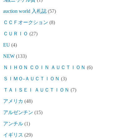
auction world 入札誌
(57)
ＣＣＦオークション
(8)
ＣＵＲＩＯ
(27)
EU
(4)
NEW
(133)
ＮＩＨＯＮ ＣＯＩＮ ＡＵＣＴＩＯＮ
(6)
ＳＩＭＯ-ＡＵＣＴＩＯＮ
(3)
ＴＡＩＳＥＩ ＡＵＣＴＩＯＮ
(7)
アメリカ
(48)
アルゼンチン
(15)
アンチル
(1)
イギリス
(29)